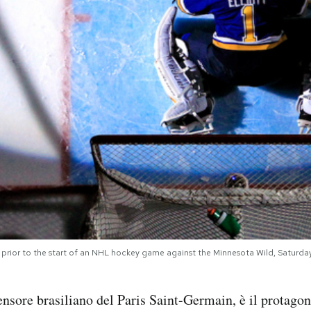
es prior to the start of an NHL hockey game against the Minnesota Wild, Saturday
ensore brasiliano del Paris Saint-Germain, è il protagon