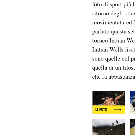
foto di sport più 
Notifiche mobile
ritorno degli otta
Regala il Post
Hai bisogno di aiuto?
movimentata
ed è
Esci
parlato questa se
torneo Indian We
Indian Wells fisch
sono quelle del p
quella di un tifo
che fa abbastanza