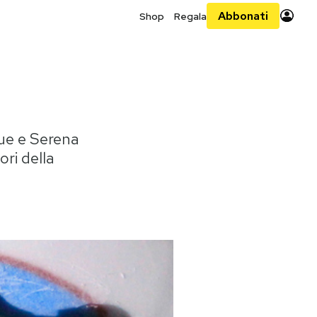
Abbonati
Shop
Regala
ue e Serena
ori della