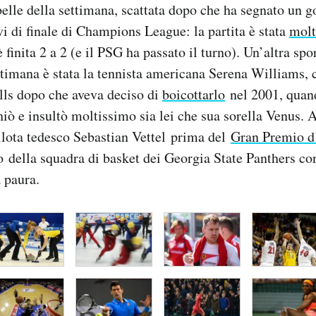
belle della settimana, scattata dopo che ha segnato un go
vi di finale di Champions League: la partita è stata
molt
 finita 2 a 2 (e il PSG ha passato il turno). Un’altra spor
ttimana è stata la tennista americana Serena Williams, c
lls dopo che aveva deciso di
boicottarlo
nel 2001, quand
iò e insultò moltissimo sia lei che sua sorella Venus. A
ilota tedesco Sebastian Vettel prima del
Gran Premio d’
so della squadra di basket dei Georgia State Panthers c
 paura.