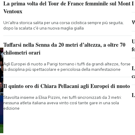
La prima volta del Tour de France femminile sul Mont
I
Ventoux
W
Un'altra storica salita per una corsa ciclistica sempre più seguita;
dopo la scalata c'è una nuova maglia gialla
U
Tuffarsi nella Senna da 20 metri d’altezza, a oltre 70
f
chilometri orari
Agli Europei di nuoto a Parigi tornano i tuffi da grandi altezze, forse
L
la disciplina più spettacolare e pericolosa della manifestazione
c
Il quinto oro di Chiara Pellacani agli Europei di nuoto
L
Stavolta insieme a Elisa Pizzini, nei tuffi sincronizzati da 3 metri:
nessuna atleta italiana aveva vinto così tante gare in una sola
edizione