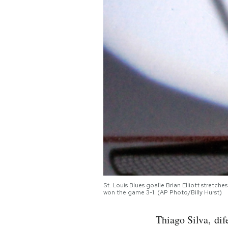
PODCAST
NEWSLETTER
I MIEI PREFERITI
SHOP
CALENDARIO
St. Louis Blues goalie Brian Elliott stretch
AREA PERSONALE
won the game 3-1. (AP Photo/Billy Hurst)
Area Personale
Thiago Silva, dif
Newsletter