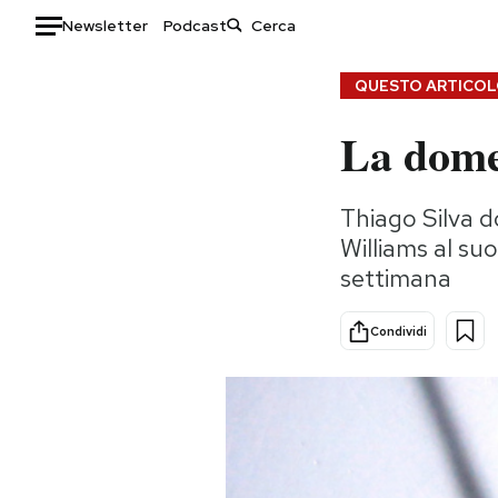
Newsletter
Podcast
Auto
QUESTO ARTICOLO
La dome
HOME
Italia
Moda
Thiago Silva 
Mondo
Libri
Williams al suo
Politica
Consumismi
settimana
Tecnologia
Storie/Idee
Internet
Ok Boomer!
Condividi
Scienza
Media
Cultura
Europa
Economia
Altrecose
Sport
Mondiali calcio 2026