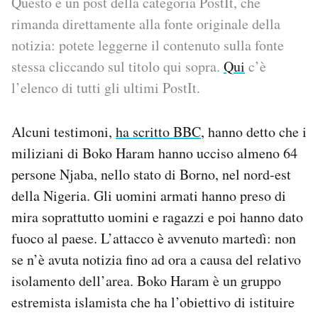
Questo è un post della categoria PostIt, che
rimanda direttamente alla fonte originale della
PODCAST
notizia: potete leggerne il contenuto sulla fonte
stessa cliccando sul titolo qui sopra.
Qui
c’è
NEWSLETTER
l’elenco di tutti gli ultimi PostIt.
I MIEI PREFERITI
Alcuni testimoni,
ha scritto BBC
, hanno detto che i
miliziani di Boko Haram hanno ucciso almeno 64
SHOP
persone Njaba, nello stato di Borno, nel nord-est
della Nigeria. Gli uomini armati hanno preso di
mira soprattutto uomini e ragazzi e poi hanno dato
CALENDARIO
fuoco al paese. L’attacco è avvenuto martedì: non
se n’è avuta notizia fino ad ora a causa del relativo
AREA PERSONALE
isolamento dell’area. Boko Haram è un gruppo
Area Personale
estremista islamista che ha l’obiettivo di istituire
Newsletter