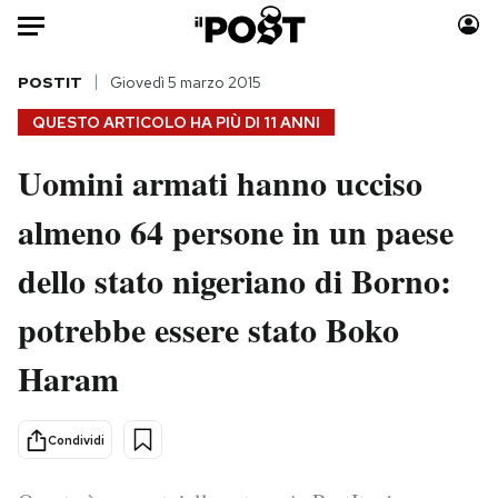
Auto
POSTIT
Giovedì 5 marzo 2015
QUESTO ARTICOLO HA PIÙ DI
11 ANNI
HOME
Uomini armati hanno ucciso
Italia
Moda
almeno 64 persone in un paese
Mondo
Libri
Politica
Consumismi
dello stato nigeriano di Borno:
Tecnologia
Storie/Idee
Internet
Ok Boomer!
potrebbe essere stato Boko
Scienza
Media
Haram
Cultura
Europa
Economia
Altrecose
Condividi
Sport
Mondiali calcio 2026