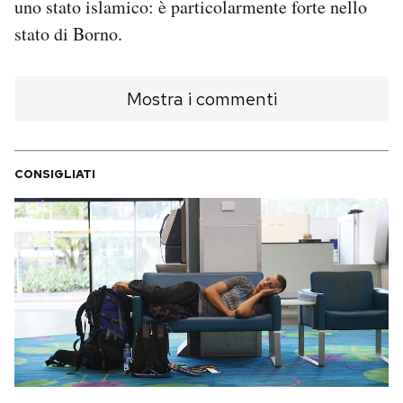
uno stato islamico: è particolarmente forte nello
Notifiche mobile
stato di Borno.
Regala il Post
Hai bisogno di aiuto?
Esci
Mostra i commenti
CONSIGLIATI