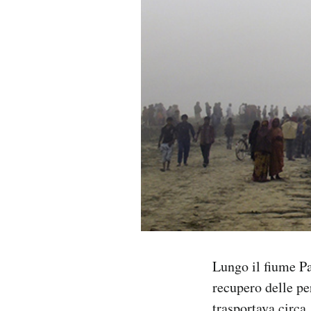
PODCAST
NEWSLETTER
I MIEI PREFERITI
SHOP
CALENDARIO
AREA PERSONALE
Lungo il fiume Pa
recupero delle pe
Area Personale
Newsletter
trasportava circ