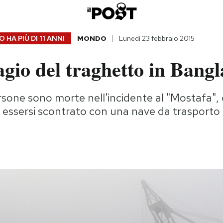
 HA PIÙ DI
11 ANNI
MONDO
Lunedì 23 febbraio 2015
agio del traghetto in Bang
one sono morte nell'incidente al "Mostafa", c
 essersi scontrato con una nave da trasporto 