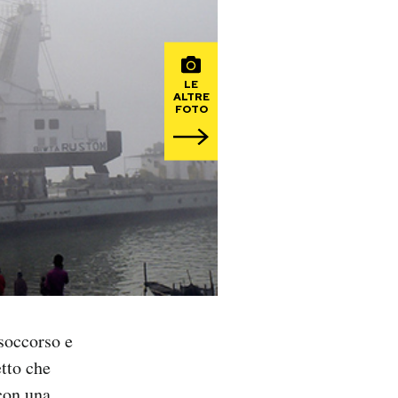
LE
ALTRE
FOTO
 soccorso e
tto che
on una