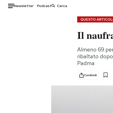
Newsletter
Podcast
Auto
QUESTO ARTICOLO
Il naufr
HOME
Italia
Moda
Almeno 69 pers
Mondo
Libri
ribaltato dopo
Politica
Consumismi
Padma
Tecnologia
Storie/Idee
Internet
Ok Boomer!
Condividi
Scienza
Media
Cultura
Europa
Economia
Altrecose
Sport
Mondiali calcio 2026