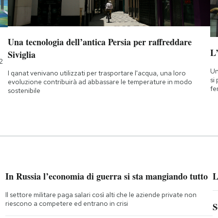
Una tecnologia dell’antica Persia per raffreddare
L
Siviglia
2
Un
I qanat venivano utilizzati per trasportare l'acqua, una loro
si
evoluzione contribuirà ad abbassare le temperature in modo
fe
sostenibile
In Russia l’economia di guerra si sta mangiando tutto
L
Il settore militare paga salari così alti che le aziende private non
riescono a competere ed entrano in crisi
S