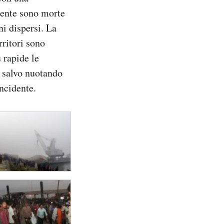
idente sono morte
i dispersi. La
rritori sono
ù rapide le
n salvo nuotando
ncidente.