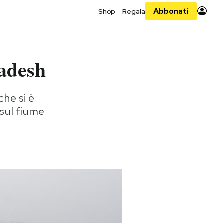
Abbonati
Shop
Regala
ladesh
he si è
sul fiume