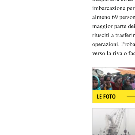
Notifiche mobile
imbarcazione per 
Regala il Post
almeno 69 persone
Hai bisogno di aiuto?
maggior parte de
Esci
riusciti a trasfer
operazioni. Proba
verso la riva o f