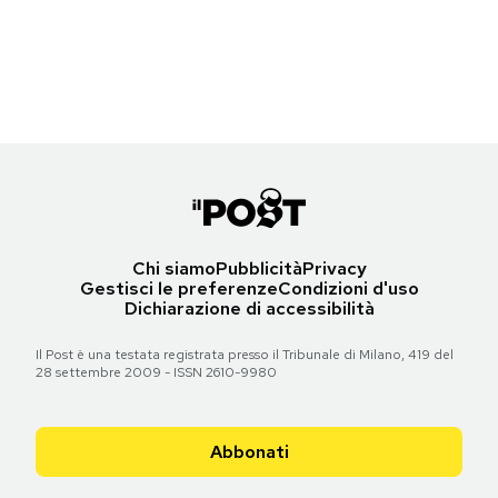
Fiume Padma, nord-ovest di Dacca, Bangladesh
Notifiche mobile
(MUNIR UZ ZAMAN/AFP/Getty Images)
Regala il Post
Hai bisogno di aiuto?
Torna all'articolo
Esci
Chi siamo
Pubblicità
Privacy
Gestisci le preferenze
Condizioni d'uso
Dichiarazione di accessibilità
Il Post è una testata registrata presso il Tribunale di Milano, 419 del
28 settembre 2009 - ISSN 2610-9980
Abbonati