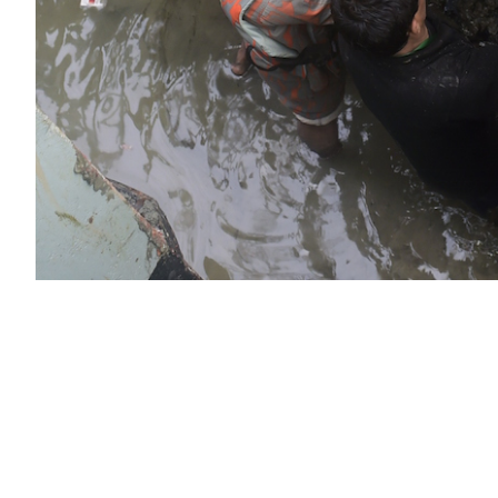
PODCAST
NEWSLETTER
I MIEI PREFERITI
SHOP
CALENDARIO
AREA PERSONALE
Area Personale
Newsletter