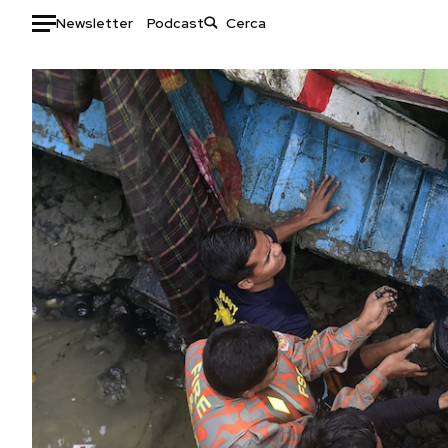
Newsletter
Podcast
Auto
HOME
Italia
Moda
Mondo
Libri
Politica
Consumismi
Tecnologia
Storie/Idee
Internet
Ok Boomer!
Scienza
Media
Cultura
Europa
Economia
Altrecose
Sport
Mondiali calcio 2026