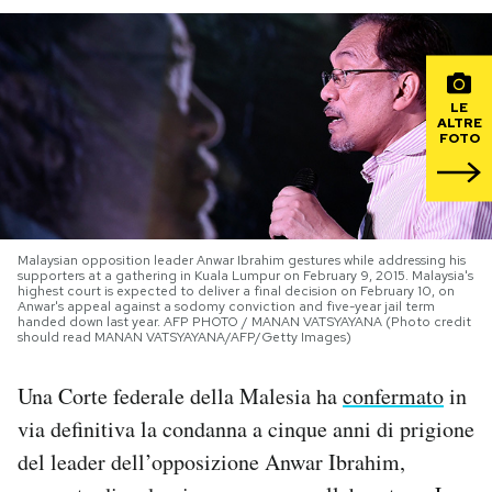
PODCAST
LE
NEWSLETTER
ALTRE
FOTO
I MIEI PREFERITI
Malaysian opposition leader Anwar Ibrahim gestures while addressing his
SHOP
supporters at a gathering in Kuala Lumpur on February 9, 2015. Malaysia's
highest court is expected to deliver a final decision on February 10, on
Anwar's appeal against a sodomy conviction and five-year jail term
handed down last year. AFP PHOTO / MANAN VATSYAYANA (Photo credit
CALENDARIO
should read MANAN VATSYAYANA/AFP/Getty Images)
Una Corte federale della Malesia ha
confermato
in
AREA PERSONALE
via definitiva la condanna a cinque anni di prigione
Area Personale
del leader dell’opposizione Anwar Ibrahim,
Newsletter