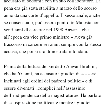
accusato di sodomia con un suo collaboratore. La
Notifiche mobile
pena era già stata stabilita a marzo dello scorso
Regala il Post
anno da una corte d’appello. Il sesso anale, anche
Hai bisogno di aiuto?
se consensuale, può essere punito in Malesia con
Esci
venti anni di carcere: nel 1998 Anwar – che
all’epoca era vice primo ministro – aveva già
trascorso in carcere sei anni, sempre con la stessa
accusa, che poi si era dimostrata infondata.
Prima della lettura del verdetto Anwar Ibrahim,
che ha 67 anni, ha accusato i giudici di «essersi
inchinati agli ordini dei padroni politici» e di
essere diventati «complici nell’assassinio
dell’indipendenza della magistratura». Ha parlato
di «cospirazione politica» e mentre i giudici