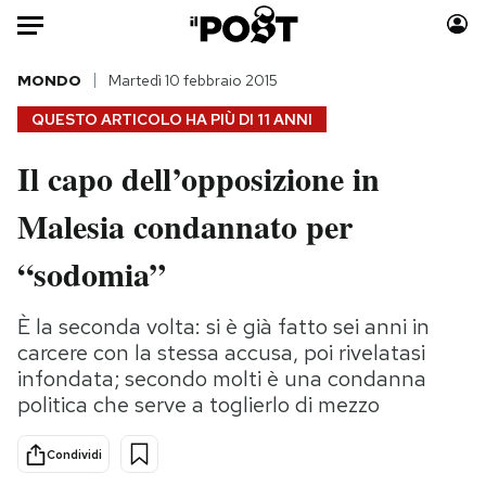
Auto
MONDO
Martedì 10 febbraio 2015
QUESTO ARTICOLO HA PIÙ DI
11 ANNI
HOME
Il capo dell’opposizione in
Italia
Moda
Malesia condannato per
Mondo
Libri
Politica
Consumismi
“sodomia”
Tecnologia
Storie/Idee
Internet
Ok Boomer!
È la seconda volta: si è già fatto sei anni in
Scienza
Media
carcere con la stessa accusa, poi rivelatasi
Cultura
Europa
infondata; secondo molti è una condanna
politica che serve a toglierlo di mezzo
Economia
Altrecose
Sport
Mondiali calcio 2026
Condividi