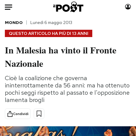
Auto
MONDO
Lunedì 6 maggio 2013
QUESTO ARTICOLO HA PIÙ DI
13 ANNI
HOME
In Malesia ha vinto il Fronte
Italia
Moda
Nazionale
Mondo
Libri
Politica
Consumismi
Cioè la coalizione che governa
Tecnologia
Storie/Idee
ininterrottamente da 56 anni: ma ha ottenuto
Internet
Ok Boomer!
pochi seggi rispetto al passato e l'opposizione
Scienza
Media
lamenta brogli
Cultura
Europa
Economia
Altrecose
Condividi
Sport
Mondiali calcio 2026