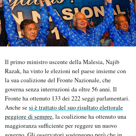
PODCAST
NEWSLETTER
I MIEI PREFERITI
Il primo ministro uscente della Malesia, Najib
Razak, ha vinto le elezioni nel paese insieme con
SHOP
la sua coalizione del Fronte Nazionale, che
governa senza interruzioni da oltre 56 anni. Il
CALENDARIO
Fronte ha ottenuto 133 dei 222 seggi parlamentari.
Anche se
si è trattato del suo risultato elettorale
AREA PERSONALE
peggiore di sempre
, la coalizione ha ottenuto una
maggioranza sufficiente per reggere un nuovo
Area Personale
Newsletter
governo. Gli osservatori sostengono però che in