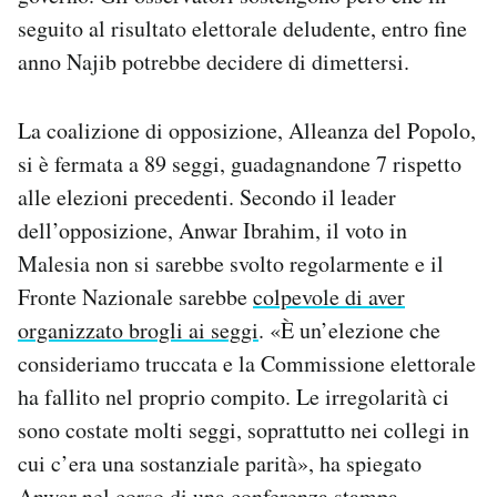
Notifiche mobile
seguito al risultato elettorale deludente, entro fine
Regala il Post
anno Najib potrebbe decidere di dimettersi.
Hai bisogno di aiuto?
Esci
La coalizione di opposizione, Alleanza del Popolo,
si è fermata a 89 seggi, guadagnandone 7 rispetto
alle elezioni precedenti. Secondo il leader
dell’opposizione, Anwar Ibrahim, il voto in
Malesia non si sarebbe svolto regolarmente e il
Fronte Nazionale sarebbe
colpevole di aver
organizzato brogli ai seggi
. «È un’elezione che
consideriamo truccata e la Commissione elettorale
ha fallito nel proprio compito. Le irregolarità ci
sono costate molti seggi, soprattutto nei collegi in
cui c’era una sostanziale parità», ha spiegato
Anwar nel corso di una conferenza stampa.