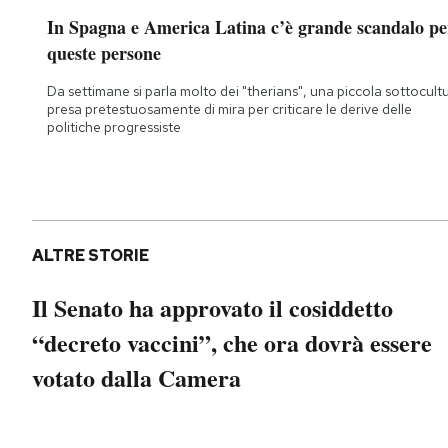
Notifiche mobile
In Spagna e America Latina c’è grande scandalo pe
Regala il Post
queste persone
Hai bisogno di aiuto?
Da settimane si parla molto dei "therians", una piccola sottocult
Esci
presa pretestuosamente di mira per criticare le derive delle
politiche progressiste
ALTRE STORIE
Il Senato ha approvato il cosiddetto
“decreto vaccini”, che ora dovrà essere
votato dalla Camera