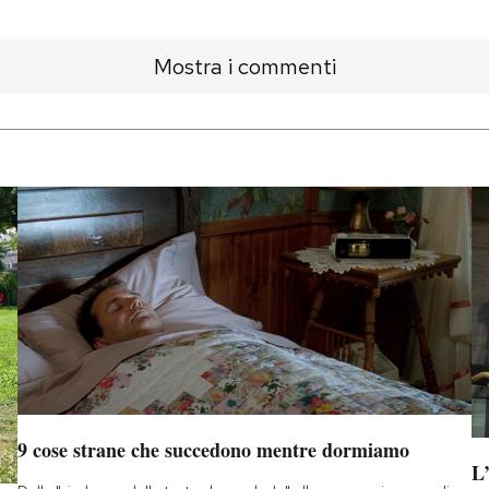
Mostra i commenti
9 cose strane che succedono mentre dormiamo
L