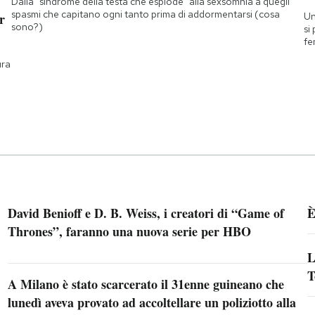
Dalla "sindrome della testa che esplode" alla sexsomnia a quegli
spasmi che capitano ogni tanto prima di addormentarsi (cosa
Un
r
sono?)
si
fe
ura
David Benioff e D. B. Weiss, i creatori di “Game of
È
Thrones”, faranno una nuova serie per HBO
L
T
A Milano è stato scarcerato il 31enne guineano che
lunedì aveva provato ad accoltellare un poliziotto alla