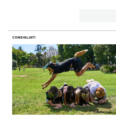
PODCAST
NEWSLETTER
CONSIGLIATI
I MIEI PREFERITI
SHOP
CALENDARIO
AREA PERSONALE
Area Personale
Newsletter