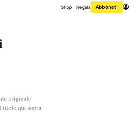
Abbonati
Shop
Regala
i
nte originale
 titolo qui sopra.