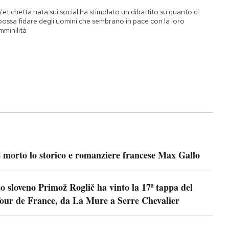
'etichetta nata sui social ha stimolato un dibattito su quanto ci
 possa fidare degli uomini che sembrano in pace con la loro
mminilità
 morto lo storico e romanziere francese Max Gallo
o sloveno Primož Roglič ha vinto la 17ª tappa del
our de France, da La Mure a Serre Chevalier