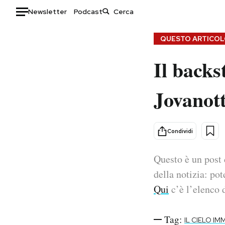
Newsletter
Podcast
Auto
QUESTO ARTICOLO
Il backs
HOME
Italia
Moda
Jovanott
Mondo
Libri
Politica
Consumismi
Tecnologia
Storie/Idee
Condividi
Internet
Ok Boomer!
Scienza
Media
Questo è un post 
Cultura
Europa
della notizia: pot
Economia
Altrecose
Qui
c’è l’elenco d
Sport
Mondiali calcio 2026
Tag:
IL CIELO I