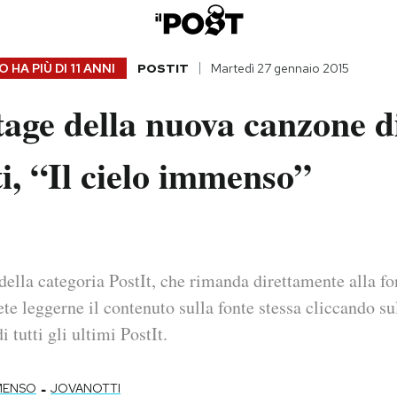
 HA PIÙ DI
11 ANNI
POSTIT
Martedì 27 gennaio 2015
tage della nuova canzone d
i, “Il cielo immenso”
della categoria PostIt, che rimanda direttamente alla fo
ete leggerne il contenuto sulla fonte stessa cliccando sul
i tutti gli ultimi PostIt.
-
MMENSO
JOVANOTTI