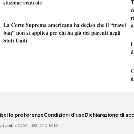
T
stazione centrale
c
r
La Corte Suprema americana ha deciso che il “travel
d
ban” non si applica per chi ha già dei parenti negli
Stati Uniti
L
d
C
d
sci le preferenze
Condizioni d'uso
Dichiarazione di acc
 28 settembre 2009 - ISSN 2610-9980