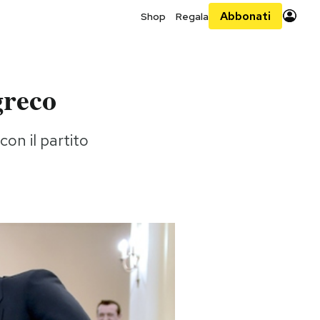
Abbonati
Shop
Regala
greco
con il partito