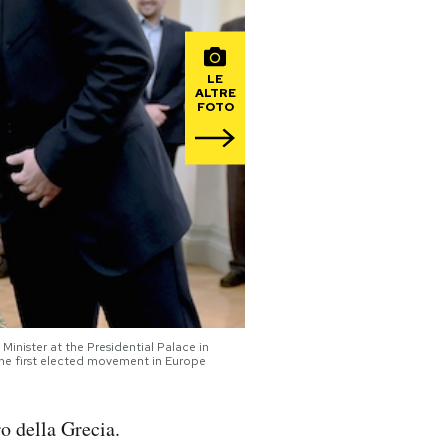
LE
ALTRE
FOTO
 Minister at the Presidential Palace in
the first elected movement in Europe
o della Grecia.