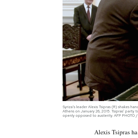
PODCAST
NEWSLETTER
I MIEI PREFERITI
SHOP
CALENDARIO
Syriza's leader Alexis Tsipras (R) shakes ha
Athens on January 26, 2015. Tsipras' party
AREA PERSONALE
openly opposed to austerity. AFP PHOTO /
Area Personale
Alexis Tsipras ha
Newsletter