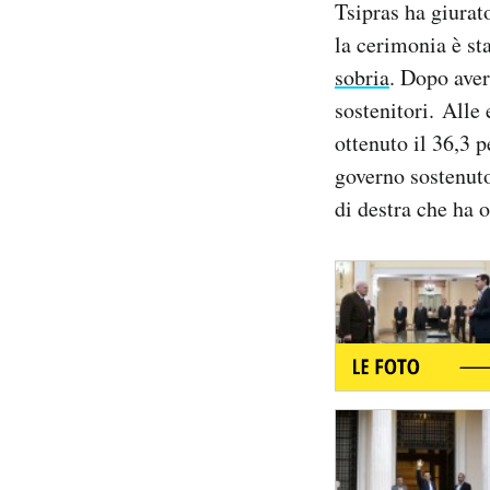
Tsipras ha giurat
Notifiche mobile
la cerimonia è st
Regala il Post
sobria
. Dopo aver
Hai bisogno di aiuto?
Esci
sostenitori. Alle 
ottenuto il 36,3 
governo sostenut
di destra che ha 