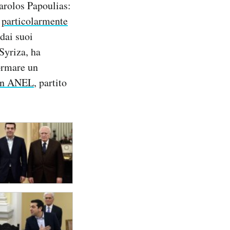
Karolos Papoulias:
e
particolarmente
 dai suoi
 Syriza, ha
formare un
con ANEL
, partito