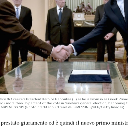
nds with Greece's President Karolos Papoulias (L) as he is sworn in as Greek Prime
 took more than 36 percent of the vote in Sunday's general election, becoming 
 ARIS MESSINIS (Photo credit should read ARIS MESSINIS/AFP/Getty Images)
 prestato giuramento ed è quindi il nuovo primo ministr