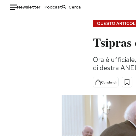
Newsletter
Podcast
Auto
QUESTO ARTICOLO
Tsipras 
HOME
Italia
Moda
Ora è ufficiale
Mondo
Libri
di destra ANE
Politica
Consumismi
Tecnologia
Storie/Idee
Condividi
Internet
Ok Boomer!
Scienza
Media
Cultura
Europa
Economia
Altrecose
Sport
Mondiali calcio 2026