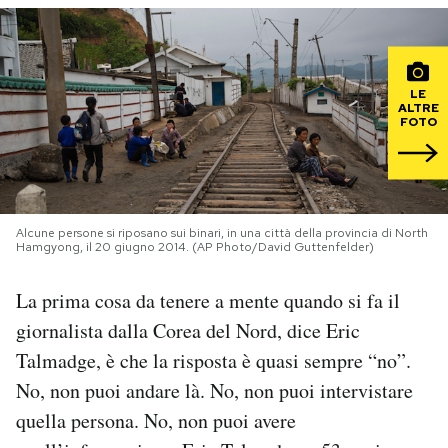
PODCAST
LE
NEWSLETTER
ALTRE
FOTO
I MIEI PREFERITI
Alcune persone si riposano sui binari, in una città della provincia di North
SHOP
Hamgyong, il 20 giugno 2014. (AP Photo/David Guttenfelder)
La prima cosa da tenere a mente quando si fa il
CALENDARIO
giornalista dalla Corea del Nord, dice Eric
Talmadge, è che la risposta è quasi sempre “no”.
AREA PERSONALE
No, non puoi andare là. No, non puoi intervistare
Area Personale
quella persona. No, non puoi avere
Newsletter