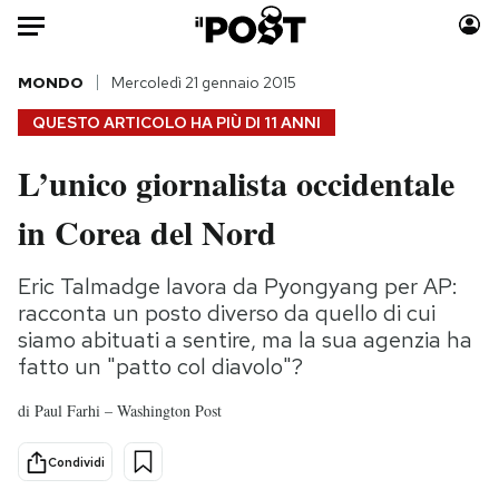
Auto
MONDO
Mercoledì 21 gennaio 2015
QUESTO ARTICOLO HA PIÙ DI
11 ANNI
HOME
L’unico giornalista occidentale
Italia
Moda
in Corea del Nord
Mondo
Libri
Politica
Consumismi
Eric Talmadge lavora da Pyongyang per AP:
Tecnologia
Storie/Idee
racconta un posto diverso da quello di cui
Internet
Ok Boomer!
siamo abituati a sentire, ma la sua agenzia ha
Scienza
Media
fatto un "patto col diavolo"?
Cultura
Europa
di
Paul Farhi – Washington Post
Economia
Altrecose
Sport
Mondiali calcio 2026
Condividi