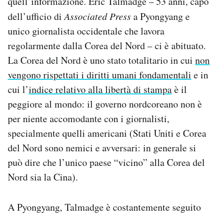
quell’informazione. Eric Talmadge – 53 anni, capo
Notifiche mobile
dell’ufficio di
Associated Press
a Pyongyang e
Regala il Post
unico giornalista occidentale che lavora
Hai bisogno di aiuto?
regolarmente dalla Corea del Nord – ci è abituato.
Esci
La Corea del Nord è uno stato totalitario in cui
non
vengono rispettati i diritti umani fondamentali
e in
cui l’
indice relativo alla libertà di stampa
è il
peggiore al mondo: il governo nordcoreano non è
per niente accomodante con i giornalisti,
specialmente quelli americani (Stati Uniti e Corea
del Nord sono nemici e avversari: in generale si
può dire che l’unico paese “vicino” alla Corea del
Nord sia la Cina).
A Pyongyang, Talmadge è costantemente seguito