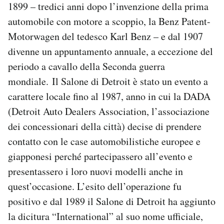
1899 – tredici anni dopo l’invenzione della prima
Notifiche mobile
automobile con motore a scoppio, la Benz Patent-
Regala il Post
Hai bisogno di aiuto?
Motorwagen del tedesco Karl Benz – e dal 1907
Esci
divenne un appuntamento annuale, a eccezione del
periodo a cavallo della Seconda guerra
mondiale. Il Salone di Detroit è stato un evento a
carattere locale fino al 1987, anno in cui la DADA
(Detroit Auto Dealers Association, l’associazione
dei concessionari della città) decise di prendere
contatto con le case automobilistiche europee e
giapponesi perché partecipassero all’evento e
presentassero i loro nuovi modelli anche in
quest’occasione. L’esito dell’operazione fu
positivo e dal 1989 il Salone di Detroit ha aggiunto
la dicitura “International” al suo nome ufficiale,