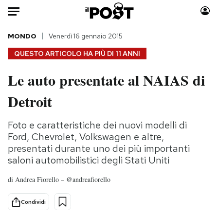
Auto
MONDO
Venerdì 16 gennaio 2015
QUESTO ARTICOLO HA PIÙ DI
11 ANNI
HOME
Le auto presentate al NAIAS di
Italia
Moda
Detroit
Mondo
Libri
Politica
Consumismi
Foto e caratteristiche dei nuovi modelli di
Tecnologia
Storie/Idee
Ford, Chevrolet, Volkswagen e altre,
Internet
Ok Boomer!
presentati durante uno dei più importanti
Scienza
Media
saloni automobilistici degli Stati Uniti
Cultura
Europa
di
Andrea Fiorello – @andreafiorello
Economia
Altrecose
Sport
Mondiali calcio 2026
Condividi