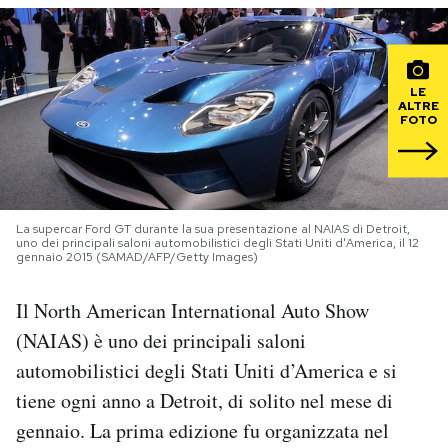
PODCAST
LE
NEWSLETTER
ALTRE
FOTO
I MIEI PREFERITI
La supercar Ford GT durante la sua presentazione al NAIAS di Detroit,
SHOP
uno dei principali saloni automobilistici degli Stati Uniti d'America, il 12
gennaio 2015 (SAMAD/AFP/Getty Images)
CALENDARIO
Il North American International Auto Show
(NAIAS) è uno dei principali saloni
automobilistici degli Stati Uniti d’America e si
AREA PERSONALE
tiene ogni anno a Detroit, di solito nel mese di
Area Personale
gennaio. La prima edizione fu organizzata nel
Newsletter