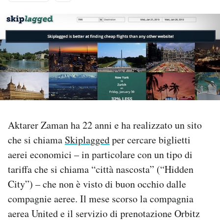
PODCAST
NEWSLETTER
I MIEI PREFERITI
SHOP
Aktarer Zaman ha 22 anni e ha realizzato un sito
che si chiama
Skiplagged
per cercare biglietti
CALENDARIO
aerei economici – in particolare con un tipo di
tariffa che si chiama “città nascosta” (“Hidden
AREA PERSONALE
City”) – che non è visto di buon occhio dalle
compagnie aeree. Il mese scorso la compagnia
Area Personale
aerea United e il servizio di prenotazione Orbitz
Newsletter