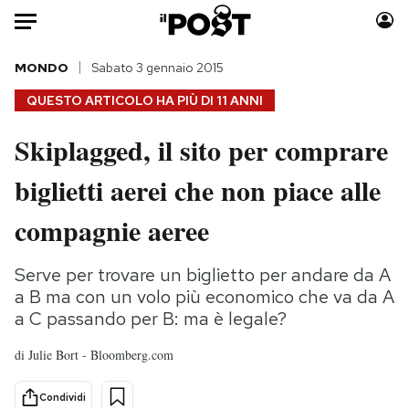
Auto
MONDO
Sabato 3 gennaio 2015
QUESTO ARTICOLO HA PIÙ DI
11 ANNI
HOME
Skiplagged, il sito per comprare
Italia
Moda
biglietti aerei che non piace alle
Mondo
Libri
Politica
Consumismi
compagnie aeree
Tecnologia
Storie/Idee
Internet
Ok Boomer!
Serve per trovare un biglietto per andare da A
Scienza
Media
a B ma con un volo più economico che va da A
Cultura
Europa
a C passando per B: ma è legale?
Economia
Altrecose
di
Julie Bort - Bloomberg.com
Sport
Mondiali calcio 2026
Condividi