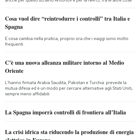
anche per quello ucraino Antonov e per la NATO, fra le altre cose
Cosa vuol dire “reintrodurre i controlli” tra Italia e
Spagna
E cosa cambia nella pratica, proprio ora che i viaggi sono molto
frequenti
C’è una nuova alleanza militare intorno al Medio
Oriente
L'hanno firmata Arabia Saudita, Pakistan e Turchia: prevede la
mutua difesa ed è un modo per cercare alternative agli Stati Uniti,
sempre meno affidabili
La Spagna imporrà controlli di frontiera all’Italia
La crisi idrica sta riducendo la produzione di energia