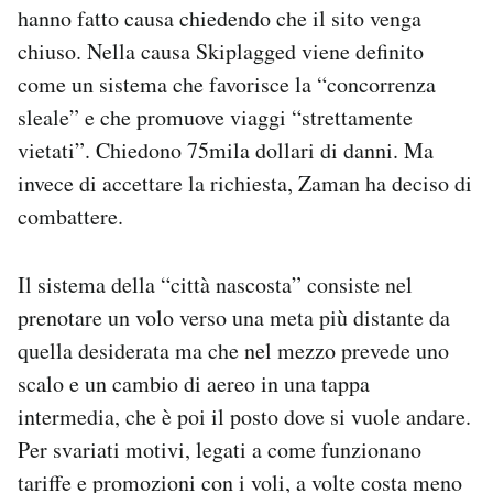
hanno fatto causa chiedendo che il sito venga
Notifiche mobile
Regala il Post
chiuso. Nella causa Skiplagged viene definito
Hai bisogno di aiuto?
come un sistema che favorisce la “concorrenza
Esci
sleale” e che promuove viaggi “strettamente
vietati”. Chiedono 75mila dollari di danni. Ma
invece di accettare la richiesta, Zaman ha deciso di
combattere.
Il sistema della “città nascosta” consiste nel
prenotare un volo verso una meta più distante da
quella desiderata ma che nel mezzo prevede uno
scalo e un cambio di aereo in una tappa
intermedia, che è poi il posto dove si vuole andare.
Per svariati motivi, legati a come funzionano
tariffe e promozioni con i voli, a volte costa meno