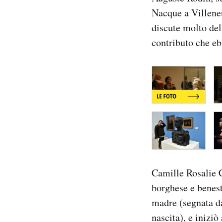
Notifiche mobile
Nacque a Villeneu
Regala il Post
discute molto del
Hai bisogno di aiuto?
contributo che ebb
Esci
Camille Rosalie C
borghese e benesta
madre (segnata da
nascita), e inizi