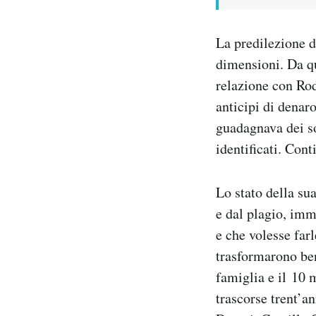
La predilezione d
dimensioni. Da qu
relazione con Rodi
anticipi di dena
guadagnava dei so
identificati. Cont
Lo stato della su
e dal plagio, imm
e che volesse farl
trasformarono ben
famiglia e il 10 
trascorse trent’a