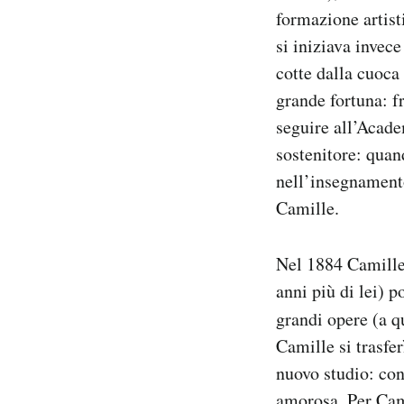
formazione artist
si iniziava invec
cotte dalla cuoca 
grande fortuna: fr
seguire all’Acade
sostenitore: quand
nell’insegnament
Camille.
Nel 1884 Camille 
anni più di lei) p
grandi opere (a q
Camille si trasfe
nuovo studio: con
amorosa. Per Cami