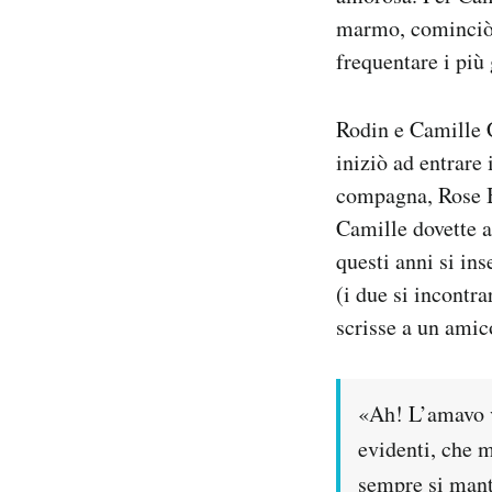
marmo, cominciò a
frequentare i più 
Rodin e Camille C
iniziò ad entrare
compagna, Rose B
Camille dovette a
questi anni si in
(i due si incontr
scrisse a un amic
«Ah! L’amavo v
evidenti, che m
sempre si mant