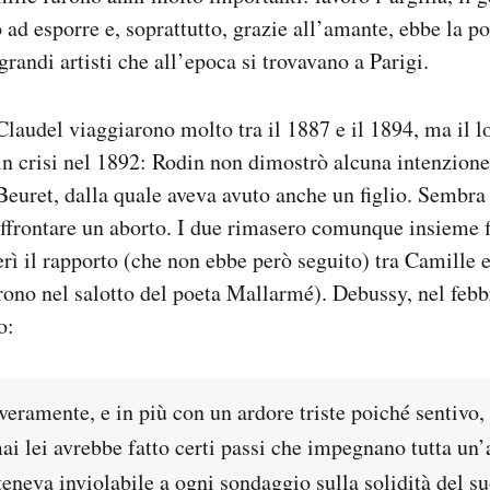
d esporre e, soprattutto, grazie all’amante, ebbe la pos
grandi artisti che all’epoca si trovavano a Parigi.
laudel viaggiarono molto tra il 1887 e il 1894, ma il l
 in crisi nel 1892: Rodin non dimostrò alcuna intenzione 
euret, dalla quale aveva avuto anche un figlio. Sembra
ffrontare un aborto. I due rimasero comunque insieme f
serì il rapporto (che non ebbe però seguito) tra Camille
arono nel salotto del poeta Mallarmé). Debussy, nel febb
o:
eramente, e in più con un ardore triste poiché sentivo,
ai lei avrebbe fatto certi passi che impegnano tutta un
eneva inviolabile a ogni sondaggio sulla solidità del s