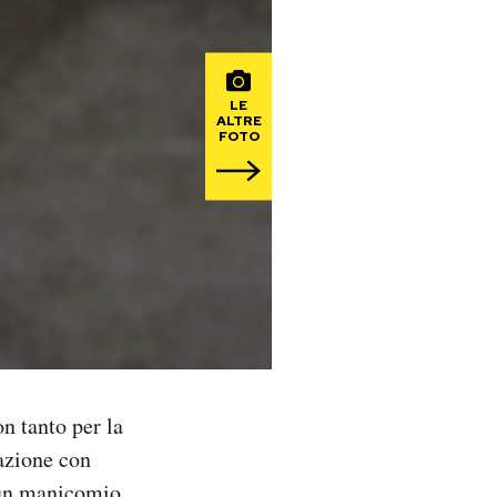
LE
ALTRE
FOTO
n tanto per la
lazione con
n un manicomio.