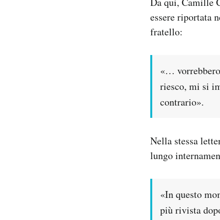
Da qui, Camille Cl
essere riportata 
fratello:
«… vorrebbero s
riesco, mi si i
contrario».
Nella stessa lette
lungo internamen
«In questo mom
più rivista dop