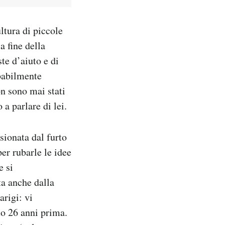
ltura di piccole
a fine della
ste d’aiuto e di
babilmente
n sono mai stati
a parlare di lei.
sionata dal furto
er rubarle le idee
e si
ta anche dalla
arigi: vi
to 26 anni prima.