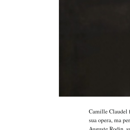
PODCAST
NEWSLETTER
I MIEI PREFERITI
SHOP
CALENDARIO
AREA PERSONALE
Camille Claudel f
sua opera, ma per
Area Personale
Newsletter
Auguste Rodin, su