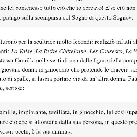
 se lei contenesse tutto ciò che io cercavo! E se ciò non 
, piango sulla scomparsa del Sogno di questo Sogno».
furono per la scultrice molto fecondi: realizzò infatti a
anti:
La Valse,
La Petite Châtelaine
,
Les Causeses
,
La V
tessa Camille nelle vesti di una delle figure della com
 giovane donna in ginocchio che protende le braccia v
to di spalle, si lascia portare via da un’altra donna. Pa
e, scrisse:
mille, implorante, umiliata, in ginocchio, lei così supe
tre ciò che si allontana dalla sua persona, in questo p
 vostri occhi, è la sua anima».