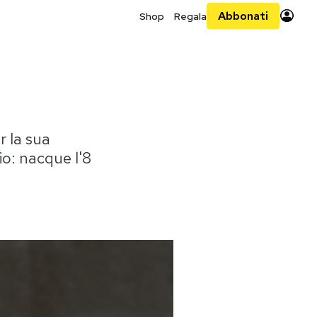
Abbonati
Shop
Regala
r la sua
io: nacque l'8