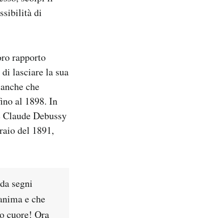
sibilità di
oro rapporto
di lasciare la sua
 anche che
ino al 1898. In
 e Claude Debussy
raio del 1891,
 da segni
’anima e che
uo cuore! Ora