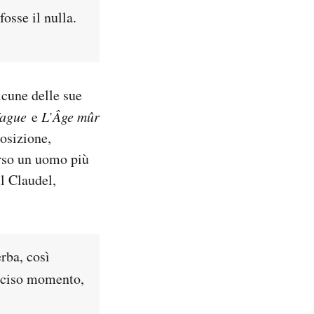
fosse il nulla.
lcune delle sue
ague
e
L’Âge mûr
posizione,
erso un uomo più
ul Claudel,
rba, così
reciso momento,