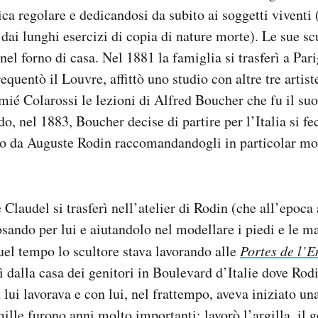
ica regolare e dedicandosi da subito ai soggetti vivent
e dai lunghi esercizi di copia di nature morte). Le sue s
nel forno di casa. Nel 1881 la famiglia si trasferì a Pari
equentò il Louvre, affittò uno studio con altre tre artiste
mié Colarossi le lezioni di Alfred Boucher che fu il su
o, nel 1883, Boucher decise di partire per l’Italia si fec
o da Auguste Rodin raccomandandogli in particolar mo
Claudel si trasferì nell’atelier di Rodin (che all’epoca 
osando per lui e aiutandolo nel modellare i piedi e le m
uel tempo lo scultore stava lavorando alle
Portes de l’E
rì dalla casa dei genitori in Boulevard d’Italie dove Rod
 lui lavorava e con lui, nel frattempo, aveva iniziato un
lle furono anni molto importanti: lavorò l’argilla, il ge