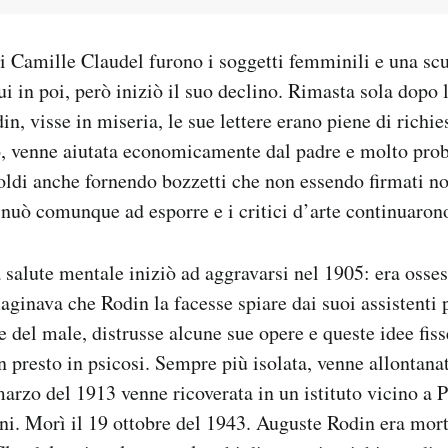
i Camille Claudel furono i soggetti femminili e una scu
i in poi, però iniziò il suo declino. Rimasta sola dopo l
n, visse in miseria, le sue lettere erano piene di richie
ro, venne aiutata economicamente dal padre e molto pro
ldi anche fornendo bozzetti che non essendo firmati no
inuò comunque ad esporre e i critici d’arte continuarono 
a salute mentale iniziò ad aggravarsi nel 1905: era osses
aginava che Rodin la facesse spiare dai suoi assistenti p
e del male, distrusse alcune sue opere e queste idee fiss
 presto in psicosi. Sempre più isolata, venne allontana
marzo del 1913 venne ricoverata in un istituto vicino a P
nni. Morì il 19 ottobre del 1943. Auguste Rodin era mor