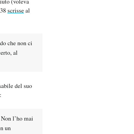
aiuto (voleva
1938
scrisse
al
ndo che non ci
erto, al
sabile del suo
:
. Non l’ho mai
in un