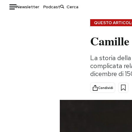
Newsletter
Podcast
Auto
QUESTO ARTICOLO
Camille 
HOME
Italia
Moda
La storia dell
Mondo
Libri
complicata rel
Politica
Consumismi
dicembre di 15
Tecnologia
Storie/Idee
Internet
Ok Boomer!
Condividi
Scienza
Media
Cultura
Europa
Economia
Altrecose
Sport
Mondiali calcio 2026