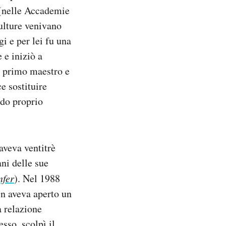
i (nelle Accademie
culture venivano
gi e per lei fu una
 e iniziò a
o primo maestro e
e sostituire
do proprio
aveva ventitrè
ani delle sue
nfer
). Nel 1988
in aveva aperto un
a relazione
sso, scolpì il