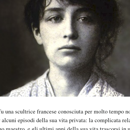
u una scultrice francese conosciuta per molto tempo no
 alcuni episodi della sua vita privata: la complicata re
o maestro, e gli ultimi anni della sua vita trascorsi i