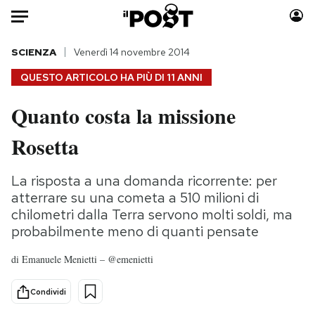
Auto
SCIENZA
Venerdì 14 novembre 2014
QUESTO ARTICOLO HA PIÙ DI
11 ANNI
HOME
Quanto costa la missione
Italia
Moda
Rosetta
Mondo
Libri
Politica
Consumismi
La risposta a una domanda ricorrente: per
Tecnologia
Storie/Idee
atterrare su una cometa a 510 milioni di
Internet
Ok Boomer!
chilometri dalla Terra servono molti soldi, ma
Scienza
Media
probabilmente meno di quanti pensate
Cultura
Europa
di
Emanuele Menietti – @emenietti
Economia
Altrecose
Sport
Mondiali calcio 2026
Condividi