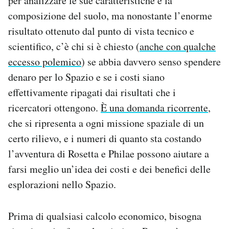
per analizzare le sue caratteristiche e la
Notifiche mobile
composizione del suolo, ma nonostante l’enorme
Regala il Post
risultato ottenuto dal punto di vista tecnico e
Hai bisogno di aiuto?
scientifico, c’è chi si è chiesto (
anche con qualche
Esci
eccesso polemico
) se abbia davvero senso spendere
denaro per lo Spazio e se i costi siano
effettivamente ripagati dai risultati che i
ricercatori ottengono.
È una domanda ricorrente
,
che si ripresenta a ogni missione spaziale di un
certo rilievo, e i numeri di quanto sta costando
l’avventura di Rosetta e Philae possono aiutare a
farsi meglio un’idea dei costi e dei benefici delle
esplorazioni nello Spazio.
Prima di qualsiasi calcolo economico, bisogna