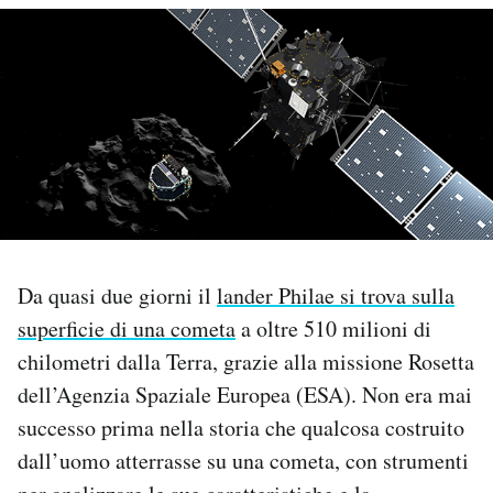
PODCAST
NEWSLETTER
I MIEI PREFERITI
SHOP
Da quasi due giorni il
lander Philae si trova sulla
superficie di una cometa
a oltre 510 milioni di
CALENDARIO
chilometri dalla Terra, grazie alla missione Rosetta
dell’Agenzia Spaziale Europea (ESA). Non era mai
AREA PERSONALE
successo prima nella storia che qualcosa costruito
Area Personale
dall’uomo atterrasse su una cometa, con strumenti
Newsletter