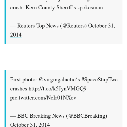
crash: Kern County Sheriff’s spokesman
— Reuters Top News (@Reuters)
October 31,
2014
First photo:
@virgingalactic
‘s
#SpaceShipTwo
crashes
http://t.co/k5JynVMGQ9
pic.twitter.com/NcIr01NXcv
— BBC Breaking News (@BBCBreaking)
October 31, 2014