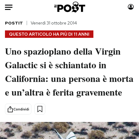
Auto
POSTIT
Venerdì 31 ottobre 2014
QUESTO ARTICOLO HA PIÙ DI
11 ANNI
HOME
Uno spazioplano della Virgin
Italia
Moda
Galactic si è schiantato in
Mondo
Libri
Politica
Consumismi
California: una persona è morta
Tecnologia
Storie/Idee
Internet
Ok Boomer!
e un’altra è ferita gravemente
Scienza
Media
Cultura
Europa
Condividi
Economia
Altrecose
Sport
Mondiali calcio 2026