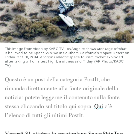
PODCAST
NEWSLETTER
This image from video by KABC TV Los Angeles shows wreckage of what
I MIEI PREFERITI
is believed to be SpaceShipTwo in Southern California's Mojave Desert on
Friday, Oct. 31, 2014. A Virgin Galactic space tourism rocket exploded
after taking off on a test flight, a witness said Friday. (AP Photo/KABC
TV)
SHOP
Questo è un post della categoria PostIt, che
rimanda direttamente alla fonte originale della
CALENDARIO
notizia: potete leggerne il contenuto sulla fonte
stessa cliccando sul titolo qui sopra.
Qui
c’è
AREA PERSONALE
l’elenco di tutti gli ultimi PostIt.
Area Personale
Newsletter
Venerdì 31 ottobre lo spazioplano SpaceShipTwo