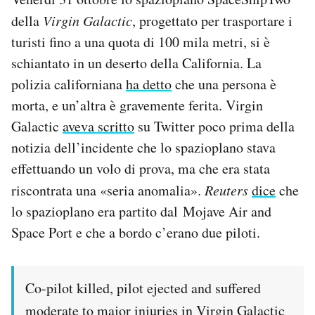
Notifiche mobile
della
Virgin Galactic
, progettato per trasportare i
Regala il Post
turisti fino a una quota di 100 mila metri, si è
Hai bisogno di aiuto?
schiantato in un deserto della California. La
Esci
polizia californiana
ha detto
che una persona è
morta, e un’altra è gravemente ferita. Virgin
Galactic
aveva scritto
su Twitter poco prima della
notizia dell’incidente che lo spazioplano stava
effettuando un volo di prova, ma che era stata
riscontrata una «seria anomalia».
Reuters
dice
che
lo spazioplano era partito dal Mojave Air and
Space Port e che a bordo c’erano due piloti.
Co-pilot killed, pilot ejected and suffered
moderate to major injuries in Virgin Galactic