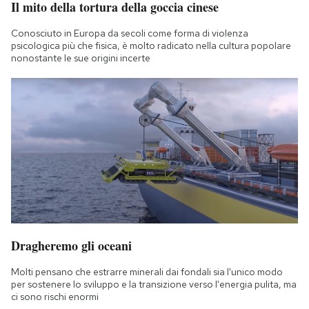
Il mito della tortura della goccia cinese
Notifiche mobile
Regala il Post
Conosciuto in Europa da secoli come forma di violenza
psicologica più che fisica, è molto radicato nella cultura popolare
Hai bisogno di aiuto?
nonostante le sue origini incerte
Esci
Dragheremo gli oceani
Molti pensano che estrarre minerali dai fondali sia l'unico modo
per sostenere lo sviluppo e la transizione verso l'energia pulita, ma
ci sono rischi enormi