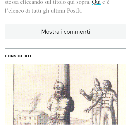
stessa cliccando sul titolo qui sopra.
Qui
c’è
l’elenco di tutti gli ultimi PostIt.
PODCAST
Mostra i commenti
NEWSLETTER
I MIEI PREFERITI
CONSIGLIATI
SHOP
CALENDARIO
AREA PERSONALE
Area Personale
Newsletter