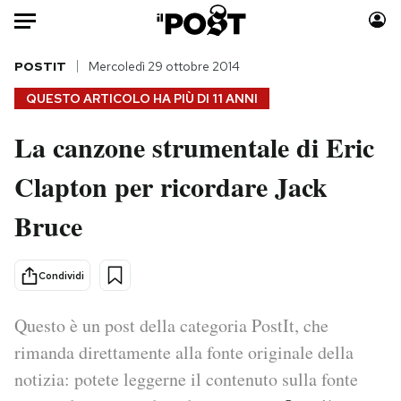
Auto
POSTIT
Mercoledì 29 ottobre 2014
QUESTO ARTICOLO HA PIÙ DI
11 ANNI
HOME
La canzone strumentale di Eric
Italia
Moda
Clapton per ricordare Jack
Mondo
Libri
Politica
Consumismi
Bruce
Tecnologia
Storie/Idee
Internet
Ok Boomer!
Condividi
Scienza
Media
Cultura
Europa
Questo è un post della categoria PostIt, che
Economia
Altrecose
rimanda direttamente alla fonte originale della
Sport
Mondiali calcio 2026
notizia: potete leggerne il contenuto sulla fonte