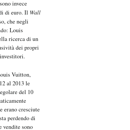
 sono invece
i di euro. Il
Wall
so, che negli
ndo: Louis
la ricerca di un
sività dei propri
nvestitori.
ouis Vuitton,
12 al 2013 le
regolare del 10
raticamente
e erano cresciute
 sta perdendo di
le vendite sono