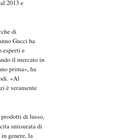
 al 2013 e
rche di
i anno Gucci ha
 esperti e
ando il mercato in
rano prima», ha
odi. «Al
zzi è veramente
 prodotti di lusso,
cita smisurata di
 in genere, la