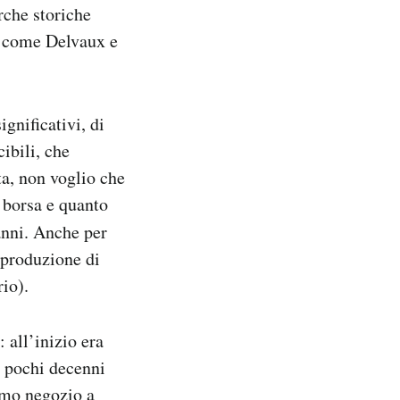
rche storiche
i come Delvaux e
ignificativi, di
ibili, che
ta, non voglio che
 borsa e quanto
anni. Anche per
 produzione di
rio).
 all’inizio era
i pochi decenni
rimo negozio a