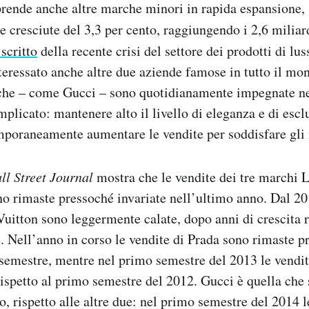
rende anche altre marche minori in rapida espansione,
cresciute del 3,3 per cento, raggiungendo i 2,6 miliard
 scritto
della recente crisi del settore dei prodotti di lus
teressato anche altre due aziende famose in tutto il mo
 che – come Gucci – sono quotidianamente impegnate nel
icato: mantenere alto il livello di eleganza e di esclu
mporaneamente aumentare le vendite per soddisfare gli i
ll Street Journal
mostra che le vendite dei tre marchi L
o rimaste pressoché invariate nell’ultimo anno. Dal 20
Vuitton sono leggermente calate, dopo anni di crescita 
. Nell’anno in corso le vendite di Prada sono rimaste p
 semestre, mentre nel primo semestre del 2013 le vendit
rispetto al primo semestre del 2012. Gucci è quella che
o, rispetto alle altre due: nel primo semestre del 2014 