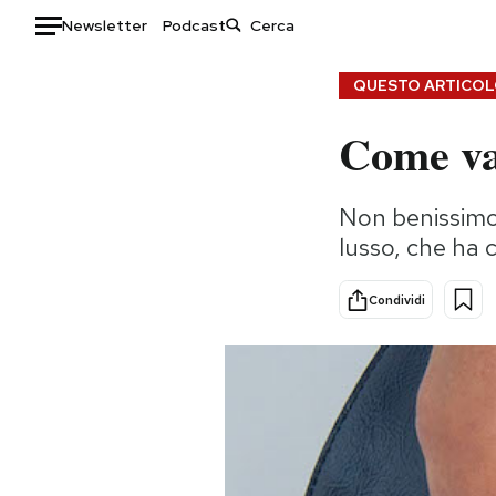
Newsletter
Podcast
Auto
QUESTO ARTICOLO
Come va
HOME
Italia
Moda
Non benissimo,
Mondo
Libri
lusso, che ha 
Politica
Consumismi
Tecnologia
Storie/Idee
Condividi
Internet
Ok Boomer!
Scienza
Media
Cultura
Europa
Economia
Altrecose
Sport
Mondiali calcio 2026