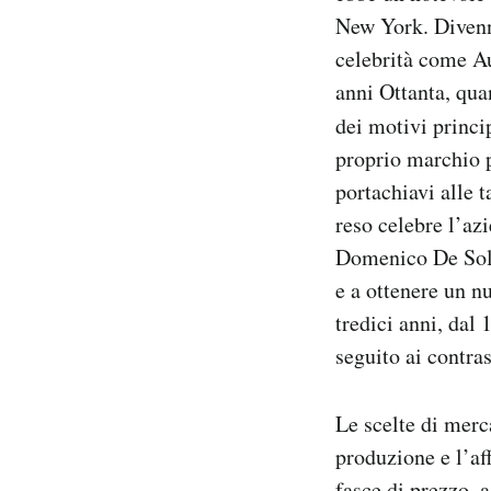
New York. Divenne
celebrità come Au
anni Ottanta, qua
dei motivi princip
proprio marchio p
portachiavi alle 
reso celebre l’az
Domenico De Sole 
e a ottenere un n
tredici anni, dal
seguito ai contra
Le scelte di merca
produzione e l’af
fasce di prezzo, a