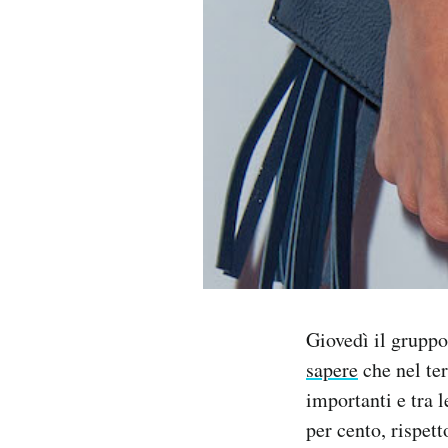
PODCAST
NEWSLETTER
I MIEI PREFERITI
SHOP
CALENDARIO
Giovedì il gruppo
sapere
che nel ter
AREA PERSONALE
importanti e tra 
Area Personale
per cento, rispett
Newsletter