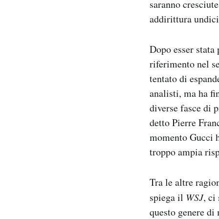
saranno cresciute
addirittura undic
Dopo esser stata 
riferimento nel se
tentato di espand
analisti, ma ha f
diverse fasce di 
detto Pierre Fran
momento Gucci ha 
troppo ampia risp
Tra le altre ragio
spiega il
WSJ
, ci
questo genere di 