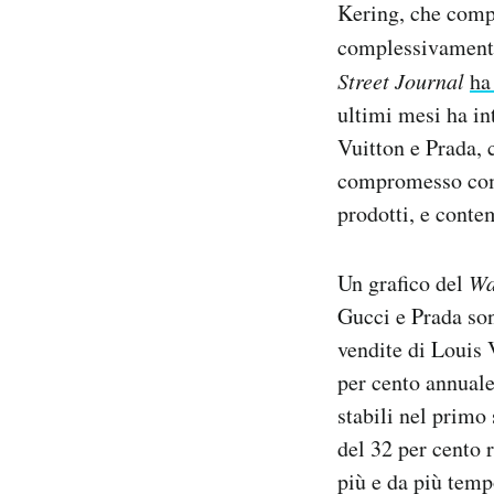
Kering, che comp
Notifiche mobile
complessivamente 
Regala il Post
Hai bisogno di aiuto?
Street Journal
ha
Esci
ultimi mesi ha in
Vuitton e Prada,
compromesso compl
prodotti, e conte
Un grafico del
Wa
Gucci e Prada son
vendite di Louis 
per cento annuale
stabili nel primo
del 32 per cento 
più e da più temp