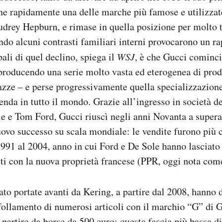
 rapidamente una delle marche più famose e utilizzate 
drey Hepburn, e rimase in quella posizione per molto 
ndo alcuni contrasti familiari interni provocarono un r
ali di quel declino, spiega il
WSJ
, è che Gucci cominci
roducendo una serie molto vasta ed eterogenea di prod
tazze – e perse progressivamente quella specializzazion
ienda in tutto il mondo. Grazie all’ingresso in società 
e Tom Ford, Gucci riuscì negli anni Novanta a superare
uovo successo su scala mondiale: le vendite furono più 
 1991 al 2004, anno in cui Ford e De Sole hanno lasciato
sti con la nuova proprietà francese (PPR, oggi nota com
to portate avanti da Kering, a partire dal 2008, hanno di
follamento di numerosi articoli con il marchio “G” di G
 partire da borse da 500 euro: questa fascia più bassa di