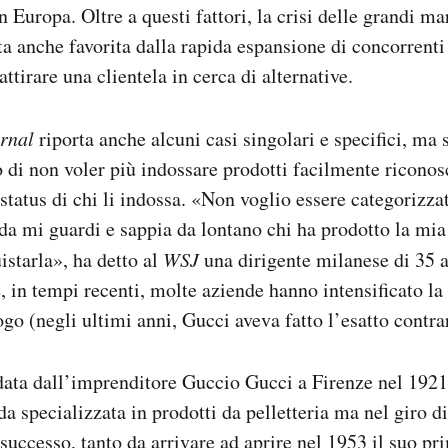
 Europa. Oltre a questi fattori, la crisi delle grandi ma
a anche favorita dalla rapida espansione di concorrent
attirare una clientela in cerca di alternative.
urnal
riporta anche alcuni casi singolari e specifici, ma s
o di non voler più indossare prodotti facilmente riconosc
status di chi li indossa. «Non voglio essere categorizza
da mi guardi e sappia da lontano chi ha prodotto la mia
istarla», ha detto al
WSJ
una dirigente milanese di 35 
, in tempi recenti, molte aziende hanno intensificato la
go (negli ultimi anni, Gucci aveva fatto l’esatto contra
data dall’imprenditore Guccio Gucci a Firenze nel 1921:
da specializzata in prodotti da pelletteria ma nel giro d
successo, tanto da arrivare ad aprire nel 1953 il suo p