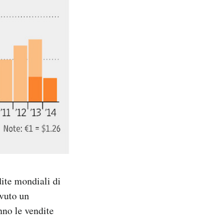
dite mondiali di
avuto un
nno le vendite