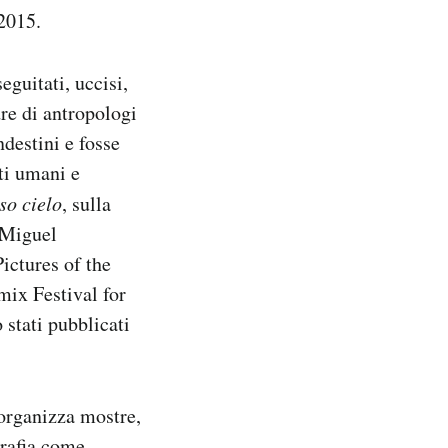
 2015.
eguitati, uccisi,
re di antropologi
ndestini e fosse
ti umani e
sso cielo
, sulla
 Miguel
ictures of the
mix Festival for
stati pubblicati
 organizza mostre,
grafia come