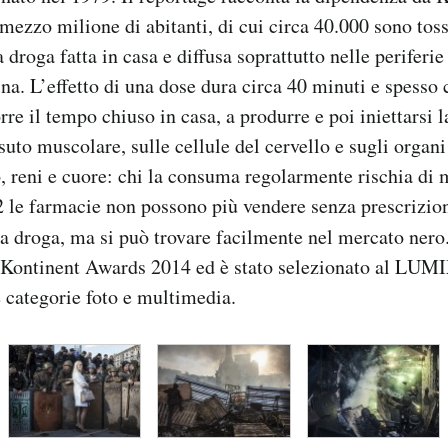
i mezzo milione di abitanti, di cui circa 40.000 sono tos
droga fatta in casa e diffusa soprattutto nelle periferie
ina. L’effetto di una dose dura circa 40 minuti e spesso 
re il tempo chiuso in casa, a produrre e poi iniettarsi l
suto muscolare, sulle cellule del cervello e sugli organi
o, reni e cuore: chi la consuma regolarmente rischia di m
2 le farmacie non possono più vendere senza prescrizion
la droga, ma si può trovare facilmente nel mercato ner
l Kontinent Awards 2014 ed è stato selezionato al LUM
 categorie foto e multimedia.