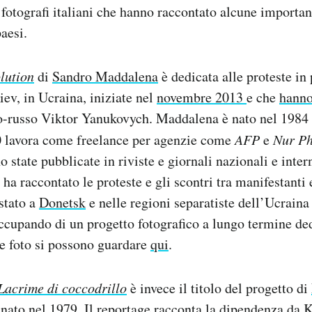
e fotografi italiani che hanno raccontato alcune important
paesi.
lution
di
Sandro Maddalena
è dedicata alle proteste in
ev, in Ucraina, iniziate nel
novembre 2013
e che
hanno
lo-russo Viktor Yanukovych. Maddalena è nato nel 1984 
0 lavora come freelance per agenzie come
AFP
e
Nur Ph
o state pubblicate in riviste e giornali nazionali e inter
ha raccontato le proteste e gli scontri tra manifestanti 
ostato a
Donetsk
e nelle regioni separatiste dell’Ucraina 
ccupando di un progetto fotografico a lungo termine de
ue foto si possono guardare
qui
.
Lacrime di coccodrillo
è invece il titolo del progetto di
o nato nel 1979. Il reportage racconta la dipendenza da 