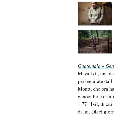
Guatemala – Geno
Maya Ixil, una d
perseguitate dall’
Montt, che ora h
genocidio e crimi
1.771 Ixil, di cu
di lui. Dieci gio