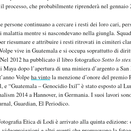
e il processo, che probabilmente riprenderà nel gennaio
 persone continuano a cercare i resti dei loro cari, pers
i malattia mentre si nascondevano nella giungla. Squad
er riesumare e attribuire i resti ritrovati in cimiteri cla
olpe vive in Guatemala e si occupa soprattutto di dirit
. Nel 2012 ha pubblicato il libro fotografico
Sotto lo ste
ni Maya dopo l’apertura di una miniera d’argento a San
t’anno Volpe
ha vinto
la menzione d’onore del premio P
l, e “Guatemala – Genocidio Ixil” è stato esposto al Lu
lism 2014 a Hannover, in Germania. I suoi lavori sono 
urnal, Guardian, El Periodico.
Fotografia Etica di Lodi è arrivato alla quinta edizione:
ti, videoproiezioni e altri eventi che promuovono la foto