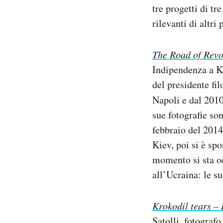
tre progetti di tr
Notifiche mobile
Regala il Post
rilevanti di altri 
Hai bisogno di aiuto?
Esci
The Road of Revo
Indipendenza a Ki
del presidente fi
Napoli e dal 201
sue fotografie son
febbraio del 2014 
Kiev, poi si è sp
momento si sta o
all’Ucraina: le s
Krokodil tears – 
Satolli
, fotograf