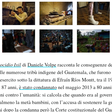
cidio Ixil
di
Daniele Volpe
racconta le conseguenze de
elle numerose tribù indigene del Guatemala, che furon
esercito sotto la dittatura di Efraín Ríos Montt, tra il 1
a 87 anni,
è stato condannato
nel maggio 2013 a 80 anni 
ni contro l’umanità: si calcola che quando era al gover
i almeno la metà bambini, con l’accusa di sostenere la g
rni dopo la condanna però la Corte costituzionale del G