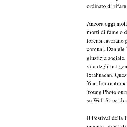
ordinato di rifar
Ancora oggi molte
morti di fame o d
forensi lavorano p
comuni. Daniele V
giustizia sociale
vita degli indige
Ixtahuacán. Ques
Year Internationa
Young Photojourna
su Wall Street Jo
Il Festival della 
incontri, dibatti