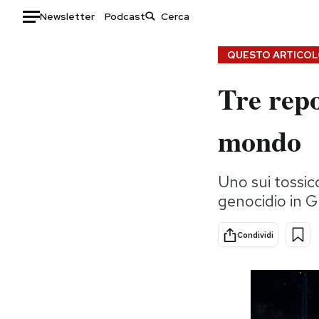
Newsletter
Podcast
Auto
QUESTO ARTICOLO
Tre repo
HOME
Italia
Moda
mondo
Mondo
Libri
Politica
Consumismi
Uno sui tossico
Tecnologia
Storie/Idee
genocidio in G
Internet
Ok Boomer!
Scienza
Media
Condividi
Cultura
Europa
Economia
Altrecose
Sport
Mondiali calcio 2026