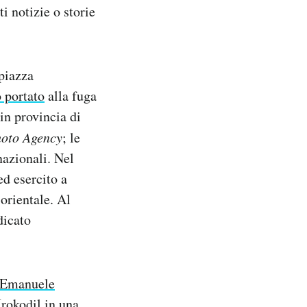
i notizie o storie
 piazza
 portato
alla fuga
in provincia di
oto Agency
; le
nazionali. Nel
ed esercito a
orientale. Al
dicato
Emanuele
Krokodil in una