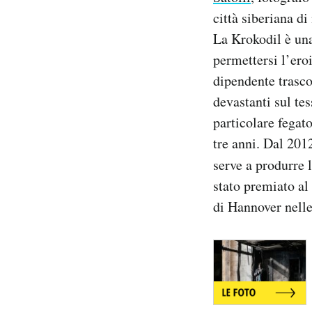
città siberiana d
La Krokodil è una 
permettersi l’ero
dipendente trascor
devastanti sul tes
particolare fegat
tre anni. Dal 201
serve a produrre 
stato premiato a
di Hannover nelle