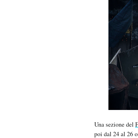
PODCAST
NEWSLETTER
I MIEI PREFERITI
SHOP
CALENDARIO
AREA PERSONALE
Una sezione del
F
Area Personale
poi dal 24 al 26 o
Newsletter