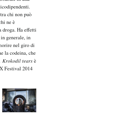
sicodipendenti.
 tra chi non può
chi ne è
a droga. Ha effetti
 in generale, in
orire nel giro di
e la codeina, che
o.
Krokodil tears
è
IX Festival 2014