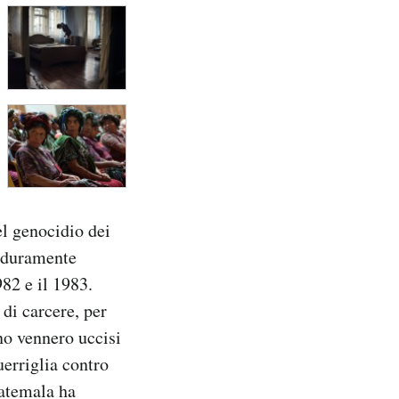
l genocidio dei
o duramente
982 e il 1983.
di carcere, per
no vennero uccisi
uerriglia contro
uatemala ha