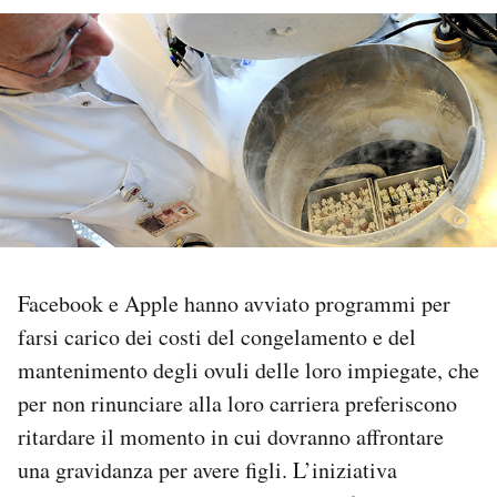
PODCAST
NEWSLETTER
I MIEI PREFERITI
SHOP
Facebook e Apple hanno avviato programmi per
farsi carico dei costi del congelamento e del
CALENDARIO
mantenimento degli ovuli delle loro impiegate, che
per non rinunciare alla loro carriera preferiscono
AREA PERSONALE
ritardare il momento in cui dovranno affrontare
Area Personale
una gravidanza per avere figli. L’iniziativa
Newsletter