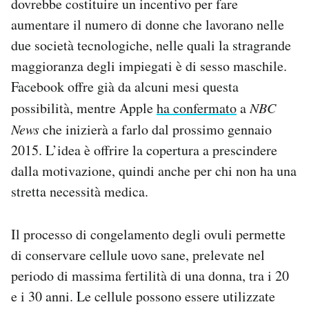
dovrebbe costituire un incentivo per fare
Notifiche mobile
aumentare il numero di donne che lavorano nelle
Regala il Post
due società tecnologiche, nelle quali la stragrande
Hai bisogno di aiuto?
maggioranza degli impiegati è di sesso maschile.
Esci
Facebook offre già da alcuni mesi questa
possibilità, mentre Apple
ha confermato
a
NBC
News
che inizierà a farlo dal prossimo gennaio
2015. L’idea è offrire la copertura a prescindere
dalla motivazione, quindi anche per chi non ha una
stretta necessità medica.
Il processo di congelamento degli ovuli permette
di conservare cellule uovo sane, prelevate nel
periodo di massima fertilità di una donna, tra i 20
e i 30 anni. Le cellule possono essere utilizzate