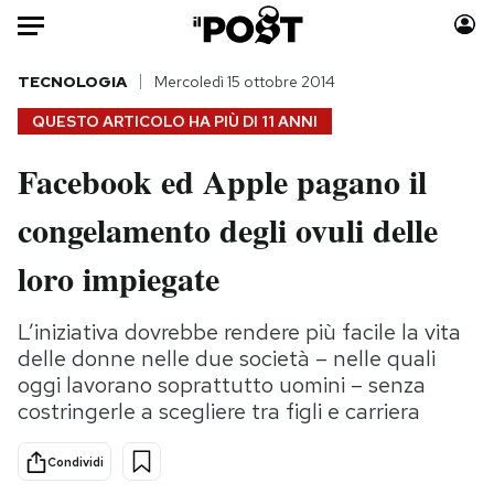
Auto
TECNOLOGIA
Mercoledì 15 ottobre 2014
QUESTO ARTICOLO HA PIÙ DI
11 ANNI
HOME
Facebook ed Apple pagano il
Italia
Moda
congelamento degli ovuli delle
Mondo
Libri
Politica
Consumismi
loro impiegate
Tecnologia
Storie/Idee
Internet
Ok Boomer!
L’iniziativa dovrebbe rendere più facile la vita
Scienza
Media
delle donne nelle due società – nelle quali
Cultura
Europa
oggi lavorano soprattutto uomini – senza
costringerle a scegliere tra figli e carriera
Economia
Altrecose
Sport
Mondiali calcio 2026
Condividi