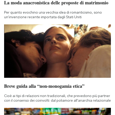
La moda anacronistica delle proposte di matrimonio
Notifiche mobile
Regala il Post
Per quanto evochino una vecchia idea di romanticismo, sono
un'invenzione recente importata dagli Stati Uniti
Hai bisogno di aiuto?
Esci
Breve guida alla “non-monogamia etica”
Cioè ai tipi di relazioni non tradizionali, che prevedono più partner
con il consenso dei coinvolti: dal poliamore all'anarchia relazionale