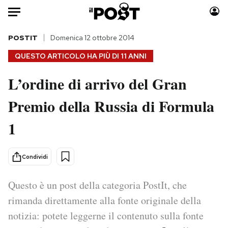
Auto
POSTIT
Domenica 12 ottobre 2014
QUESTO ARTICOLO HA PIÙ DI
11 ANNI
HOME
L’ordine di arrivo del Gran
Italia
Moda
Premio della Russia di Formula
Mondo
Libri
Politica
Consumismi
1
Tecnologia
Storie/Idee
Internet
Ok Boomer!
Condividi
Scienza
Media
Cultura
Europa
Questo è un post della categoria PostIt, che
Economia
Altrecose
rimanda direttamente alla fonte originale della
Sport
Mondiali calcio 2026
notizia: potete leggerne il contenuto sulla fonte