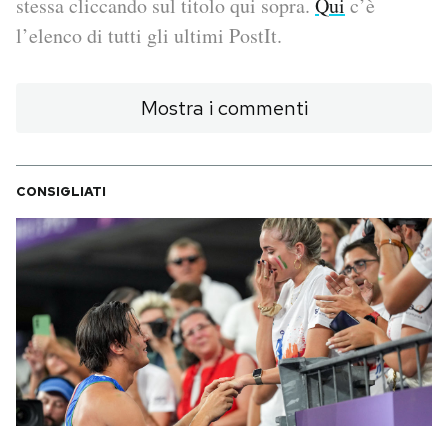
stessa cliccando sul titolo qui sopra.
Qui
c’è
l’elenco di tutti gli ultimi PostIt.
PODCAST
Mostra i commenti
NEWSLETTER
I MIEI PREFERITI
CONSIGLIATI
SHOP
CALENDARIO
AREA PERSONALE
Area Personale
Newsletter