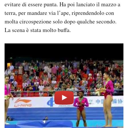
evitare di essere punta. Ha poi lanciato il mazzo a
Notifiche mobile
terra, per mandare via l’ape, riprendendolo con
Regala il Post
Hai bisogno di aiuto?
molta circospezione solo dopo qualche secondo.
Esci
La scena è stata molto buffa.