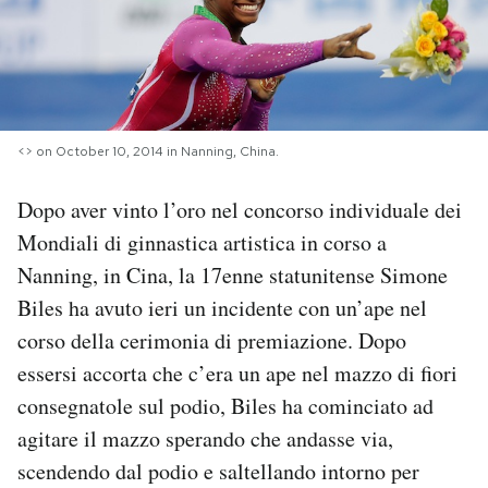
PODCAST
NEWSLETTER
<
> on October 10, 2014 in Nanning, China.
I MIEI PREFERITI
Dopo aver vinto l’oro nel concorso individuale dei
Mondiali di ginnastica artistica in corso a
SHOP
Nanning, in Cina, la 17enne statunitense Simone
Biles ha avuto ieri un incidente con un’ape nel
CALENDARIO
corso della cerimonia di premiazione. Dopo
essersi accorta che c’era un ape nel mazzo di fiori
AREA PERSONALE
consegnatole sul podio, Biles ha cominciato ad
agitare il mazzo sperando che andasse via,
Area Personale
scendendo dal podio e saltellando intorno per
Newsletter