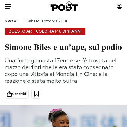
Auto
SPORT
Sabato 11 ottobre 2014
QUESTO ARTICOLO HA PIÙ DI
11 ANNI
HOME
Simone Biles e un’ape, sul podio
Italia
Moda
Mondo
Libri
Una forte ginnasta 17enne se l'è trovata nel
Politica
Consumismi
mazzo dei fiori che le era stato consegnato
Tecnologia
Storie/Idee
dopo una vittoria ai Mondiali in Cina: e la
reazione è stata molto buffa
Internet
Ok Boomer!
Scienza
Media
Condividi
Cultura
Europa
Economia
Altrecose
Sport
Mondiali calcio 2026