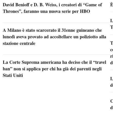
David Benioff e D. B. Weiss, i creatori di “Game of
È
Thrones”, faranno una nuova serie per HBO
L
T
A Milano è stato scarcerato il 31enne guineano che
lunedì aveva provato ad accoltellare un poliziotto alla
T
stazione centrale
c
r
La Corte Suprema americana ha deciso che il “travel
d
ban” non si applica per chi ha già dei parenti negli
Stati Uniti
L
d
C
d