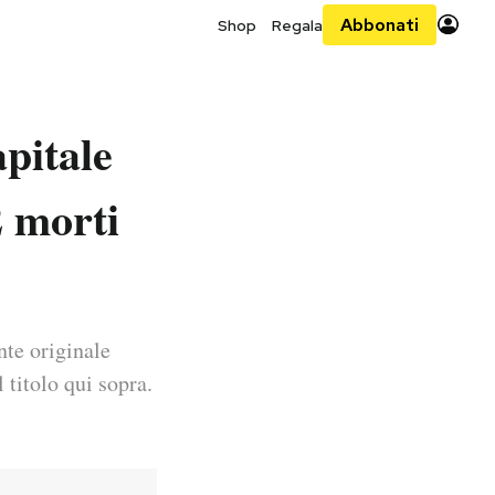
Abbonati
Shop
Regala
apitale
2 morti
nte originale
 titolo qui sopra.