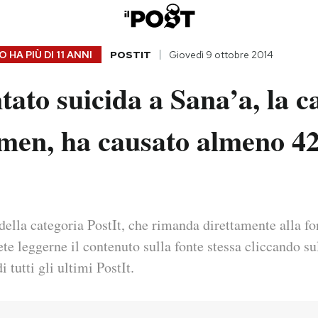
 HA PIÙ DI
11 ANNI
POSTIT
Giovedì 9 ottobre 2014
tato suicida a Sana’a, la c
emen, ha causato almeno 4
della categoria PostIt, che rimanda direttamente alla fo
ete leggerne il contenuto sulla fonte stessa cliccando sul
i tutti gli ultimi PostIt.