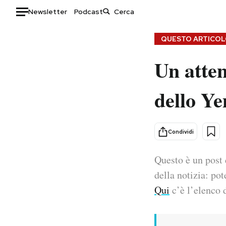
Newsletter
Podcast
Auto
QUESTO ARTICOLO
Un atten
HOME
Italia
Moda
dello Y
Mondo
Libri
Politica
Consumismi
Tecnologia
Storie/Idee
Condividi
Internet
Ok Boomer!
Scienza
Media
Questo è un post 
Cultura
Europa
della notizia: pot
Economia
Altrecose
Qui
c’è l’elenco d
Sport
Mondiali calcio 2026