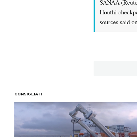
SANAA (Reuters
Houthi checkpo
PODCAST
sources said o
NEWSLETTER
I MIEI PREFERITI
SHOP
CALENDARIO
CONSIGLIATI
AREA PERSONALE
Area Personale
Newsletter