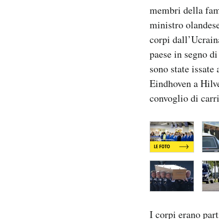
Notifiche mobile
membri della fami
Regala il Post
ministro olandese
Hai bisogno di aiuto?
corpi dall’Ucrain
Esci
paese in segno di 
sono state issate
Eindhoven a Hilve
convoglio di carri
I corpi erano par