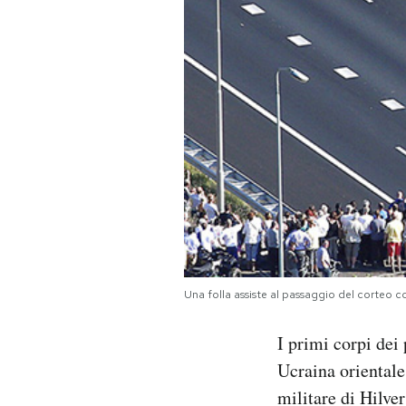
PODCAST
NEWSLETTER
I MIEI PREFERITI
SHOP
CALENDARIO
Una folla assiste al passaggio del corteo
AREA PERSONALE
I primi corpi de
Ucraina orientale,
Area Personale
militare di Hilve
Newsletter