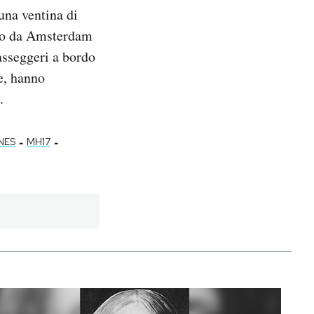
 una ventina di
ito da Amsterdam
asseggeri a bordo
e, hanno
.
-
-
NES
MH17