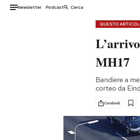
Newsletter
Podcast
Auto
QUESTO ARTICOLO
L’arrivo
HOME
Italia
Moda
MH17
Mondo
Libri
Politica
Consumismi
Bandiere a mezz
Tecnologia
Storie/Idee
corteo da Ein
Internet
Ok Boomer!
Scienza
Media
Condividi
Cultura
Europa
Economia
Altrecose
Sport
Mondiali calcio 2026