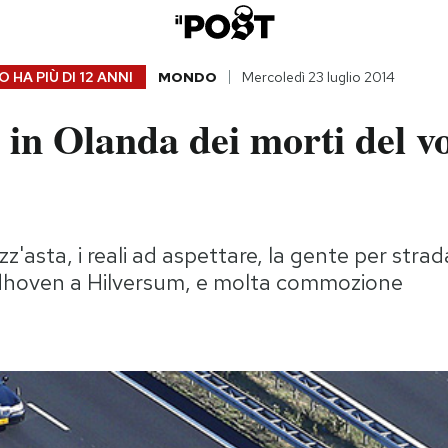
 HA PIÙ DI
12 ANNI
MONDO
Mercoledì 23 luglio 2014
 in Olanda dei morti del v
'asta, i reali ad aspettare, la gente per strada
dhoven a Hilversum, e molta commozione