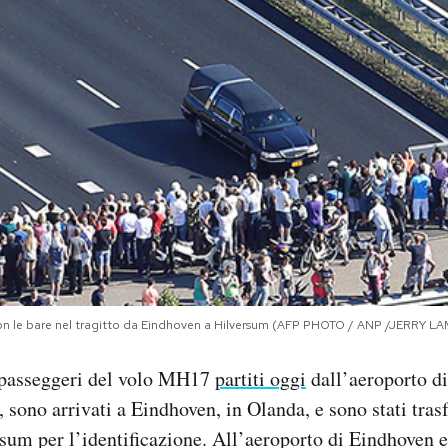
 con le bare nel tragitto da Eindhoven a Hilversum (AFP PHOTO / ANP /JERRY L
i passeggeri del volo MH17
partiti oggi
dall’aeroporto di
 sono arrivati a Eindhoven, in Olanda, e sono stati trasf
rsum per l’identificazione. All’aeroporto di Eindhoven e