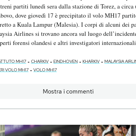
 treni partiti lunedì sera dalla stazione di Torez, a circa
abovo, dove giovedì 17 è precipitato il volo MH17 part
iretto a Kuala Lampur (Malesia). I corpi di alcuni dei p
aysia Airlines si trovano ancora sul luogo dell’incident
erti forensi olandesi e altri investigatori internazionali
-
-
-
-
ATTUTO MH17
CHARKIV
EINDHOVEN
KHARKIV
MALAYSIA AIRLI
-
RI VOLO MH17
VOLO MH17
Mostra i commenti