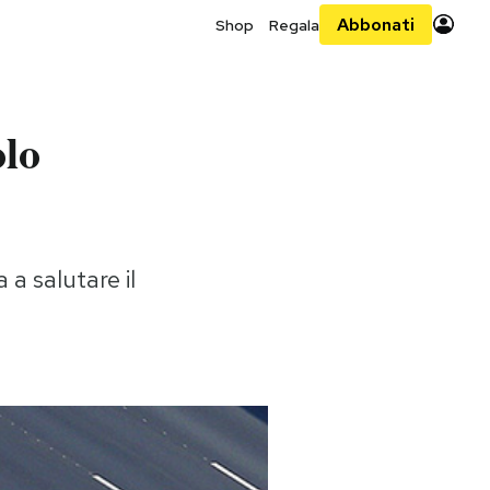
Abbonati
Shop
Regala
olo
 a salutare il