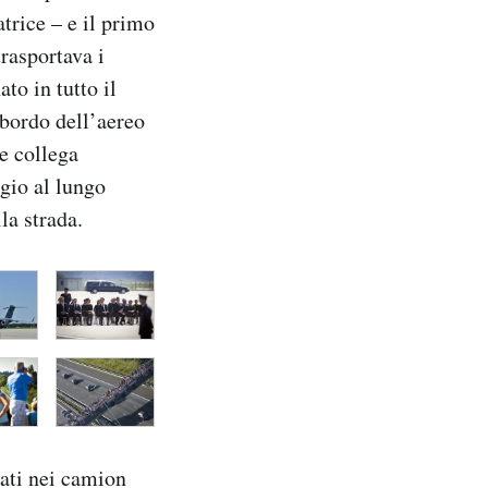
trice – e il primo
rasportava i
to in tutto il
 bordo dell’aereo
he collega
ggio al lungo
la strada.
tati nei camion