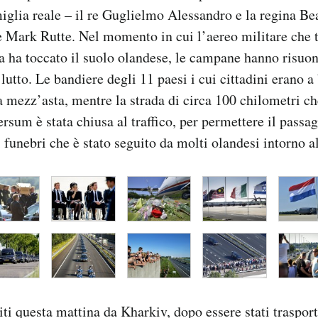
glia reale – il re Guglielmo Alessandro e la regina Bea
 Mark Rutte. Nel momento in cui l’aereo militare che t
a ha toccato il suolo olandese, le campane hanno risuona
lutto. Le bandiere degli 11 paesi i cui cittadini erano a
 a mezz’asta, mentre la strada di circa 100 chilometri c
rsum è stata chiusa al traffico, per permettere il passa
 funebri che è stato seguito da molti olandesi intorno al
titi questa mattina da Kharkiv, dopo essere stati traspor