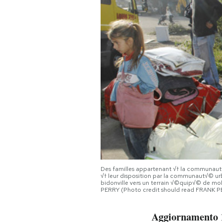
PODCAST
NEWSLETTER
I MIEI PREFERITI
SHOP
CALENDARIO
Des familles appartenant √† la communaut√
√† leur disposition par la communaut√© ur
AREA PERSONALE
bidonville vers un terrain √©quip√© de mo
PERRY (Photo credit should read FRANK 
Area Personale
Aggiornamento 
Newsletter