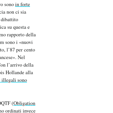
oro sono
in forte
ia non ci sia
dibattito
ica su questa e
imo rapporto della
 sono i «nuovi
to, l’87 per cento
rancese». Nel
Con l’arrivo della
ois Hollande alla
 illegali sono
’OQTF (
Obligation
no ordinati invece