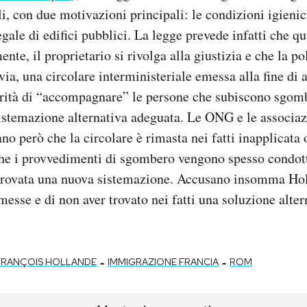
li, con due motivazioni principali: le condizioni igieni
egale di edifici pubblici. La legge prevede infatti che q
nte, il proprietario si rivolga alla giustizia e che la po
avia, una circolare interministeriale emessa alla fine di
rità di “accompagnare” le persone che subiscono sgombe
istemazione alternativa adeguata. Le ONG e le associaz
no però che la circolare è rimasta nei fatti inapplicata 
che i provvedimenti di sgombero vengono spesso condott
trovata una nuova sistemazione. Accusano insomma Hol
esse e di non aver trovato nei fatti una soluzione alter
-
-
FRANÇOIS HOLLANDE
IMMIGRAZIONE FRANCIA
ROM