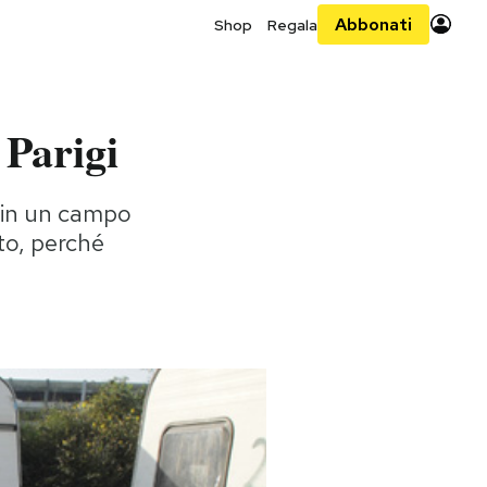
Abbonati
Shop
Regala
 Parigi
o in un campo
to, perché