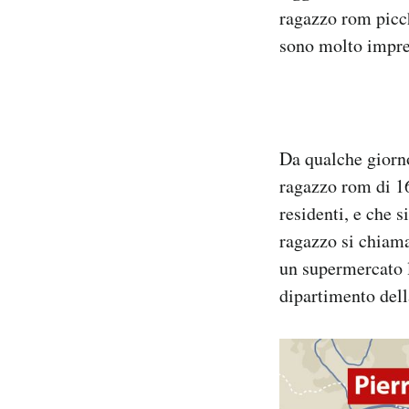
ragazzo rom picch
Notifiche mobile
Regala il Post
sono molto impre
Hai bisogno di aiuto?
Esci
Da qualche giorno
ragazzo rom di 1
residenti, e che s
ragazzo si chiama 
un supermercato lu
dipartimento dell