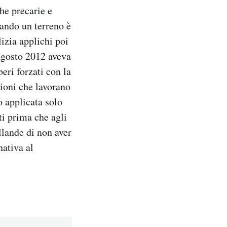
che precarie e
uando un terreno è
lizia applichi poi
 agosto 2012 aveva
ri forzati con la
ioni che lavorano
o applicata solo
i prima che agli
lande di non aver
nativa al