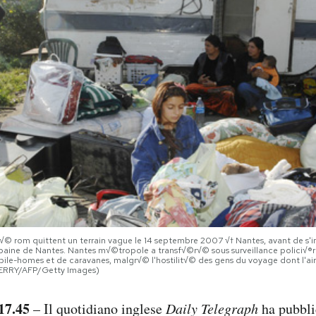
© rom quittent un terrain vague le 14 septembre 2007 √† Nantes, avant de s'i
baine de Nantes. Nantes m√©tropole a transf√©r√© sous surveillance polici√®
bile-homes et de caravanes, malgr√© l'hostilit√© des gens du voyage dont l'a
PERRY/AFP/Getty Images)
17.45
– Il quotidiano inglese
Daily Telegraph
ha pubbli