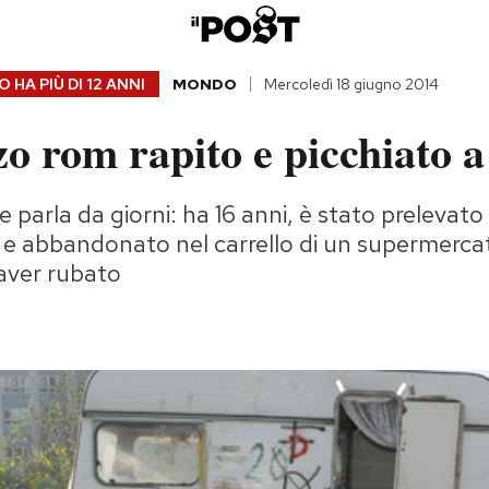
 HA PIÙ DI
12 ANNI
MONDO
Mercoledì 18 giugno 2014
zo rom rapito e picchiato a
ne parla da giorni: ha 16 anni, è stato prelevat
 e abbandonato nel carrello di un supermerca
aver rubato