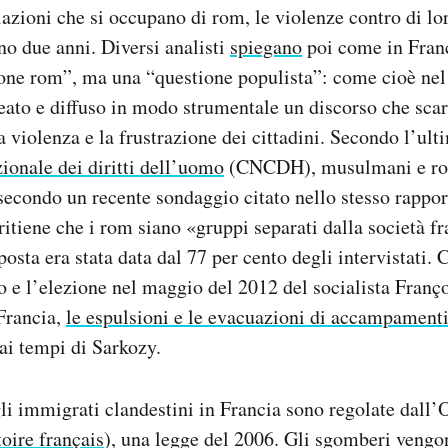
azioni che si occupano di rom, le violenze contro di l
o due anni. Diversi analisti
spiegano
poi come in Franc
one rom”, ma una “questione populista”: come cioè nel 
reato e diffuso in modo strumentale un discorso che scar
a violenza e la frustrazione dei cittadini. Secondo l’ult
onale dei diritti dell’uomo
(CNCDH), musulmani e rom
 secondo un recente sondaggio citato nello stesso rappor
 ritiene che i rom siano «gruppi separati dalla società f
posta era stata data dal 77 per cento degli intervistati. 
no e l’elezione nel maggio del 2012 del socialista Franç
Francia,
le espulsioni e le evacuazioni di accampamenti
i tempi di Sarkozy.
li immigrati clandestini in Francia sono regolate dall
toire français
), una legge del 2006. Gli sgomberi vengo