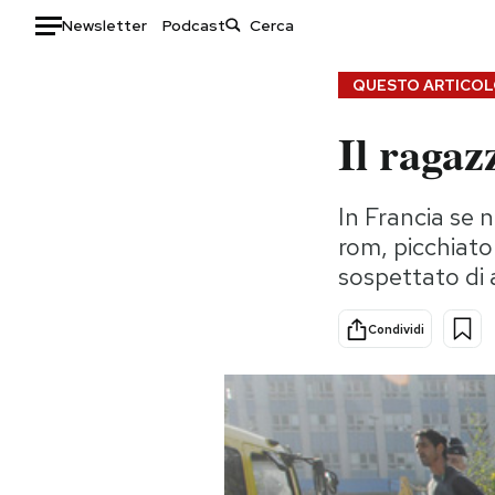
Newsletter
Podcast
Auto
QUESTO ARTICOLO
Il ragaz
HOME
Italia
Moda
In Francia se 
Mondo
Libri
rom, picchiato
Politica
Consumismi
sospettato di 
Tecnologia
Storie/Idee
Internet
Ok Boomer!
Condividi
Scienza
Media
Cultura
Europa
Economia
Altrecose
Sport
Mondiali calcio 2026