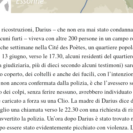
ricostruzioni, Darius – che non era mai stato condanna
alcuni furti – viveva con altre 200 persone in un campo 
che settimane nella Cité des Poètes, un quartiere popola
 13 giugno, verso le 17.30, alcuni residenti del quartier
a giudiziaria, più di dieci secondo alcuni testimoni) sar
 coperto, dei coltelli e anche dei fucili, con l’intenzio
, non ancora confermata dalla polizia, è che l’avessero s
 dei colpi, senza ferire nessuno, avrebbero individuato 
e caricato a forza su una Clio. La madre di Darius dice d
iglio una chiamata verso le 22.30 con una richiesta di ri
vvertito la polizia. Un’ora dopo Darius è stato trovato n
po essere stato evidentemente picchiato con violenza. 