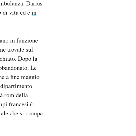
ambulanza. Darius
o di vita ed è
in
rano in funzione
ne trovate sul
cchiato. Dopo la
abbandonato. Le
che a fine maggio
 dipartimento
tà rom della
mpi francesi (i
iale che si occupa