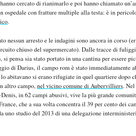
 hanno cercato di rianimarlo e poi hanno chiamato un’
 in ospedale con fratture multiple alla testa: è in pericol
ico
.
ato nessun arresto e le indagini sono ancora in corso (e
ircuito chiuso del supermercato). Dalle tracce di fuliggi
, si pensa sia stato portato in una cantina per essere pi
iaggio di Darius, il campo rom è stato immediatamente 
lo abitavano si erano rifugiate in quel quartiere dopo 
un altro campo,
nel vicino comune di Aubervilliers
. Nel
-Denis, in 62 campi abusivi, vive la più grande comuni
France, che a sua volta concentra il 39 per cento dei ca
a uno studio del 2013 di una delegazione interminister