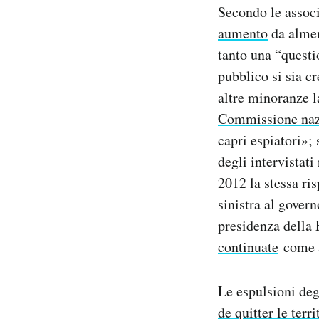
Secondo le associ
aumento
da almen
tanto una “questi
pubblico si sia c
altre minoranze l
Commissione nazi
capri espiatori»;
degli intervistati
2012 la stessa ris
sinistra al gover
presidenza della 
continuate
come a
Le espulsioni deg
de quitter le terri