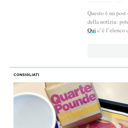
PODCAST
Questo è un post 
della notizia: pot
Qui
c’è l’elenco d
NEWSLETTER
I MIEI PREFERITI
SHOP
CONSIGLIATI
CALENDARIO
AREA PERSONALE
Area Personale
Newsletter