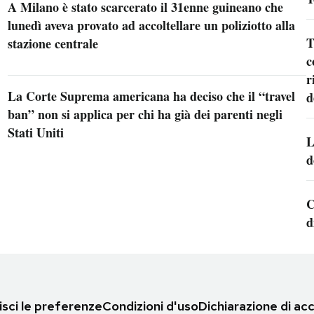
A Milano è stato scarcerato il 31enne guineano che
lunedì aveva provato ad accoltellare un poliziotto alla
T
stazione centrale
c
r
La Corte Suprema americana ha deciso che il “travel
d
ban” non si applica per chi ha già dei parenti negli
Stati Uniti
L
d
C
d
sci le preferenze
Condizioni d'uso
Dichiarazione di acc