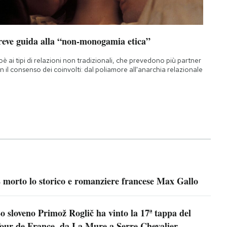
reve guida alla “non-monogamia etica”
oè ai tipi di relazioni non tradizionali, che prevedono più partner
n il consenso dei coinvolti: dal poliamore all'anarchia relazionale
 morto lo storico e romanziere francese Max Gallo
o sloveno Primož Roglič ha vinto la 17ª tappa del
our de France, da La Mure a Serre Chevalier