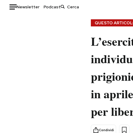
Newsletter
Podcast
Auto
QUESTO ARTICOLO
L’eserci
HOME
Italia
Moda
individu
Mondo
Libri
Politica
Consumismi
prigioni
Tecnologia
Storie/Idee
Internet
Ok Boomer!
in april
Scienza
Media
Cultura
Europa
per libe
Economia
Altrecose
Sport
Mondiali calcio 2026
Condividi