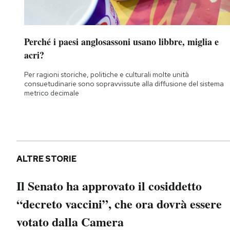
Notifiche mobile
Regala il Post
Hai bisogno di aiuto?
Perché i paesi anglosassoni usano libbre, miglia e
Esci
acri?
Per ragioni storiche, politiche e culturali molte unità
consuetudinarie sono sopravvissute alla diffusione del sistema
metrico decimale
ALTRE STORIE
Il Senato ha approvato il cosiddetto
“decreto vaccini”, che ora dovrà essere
votato dalla Camera