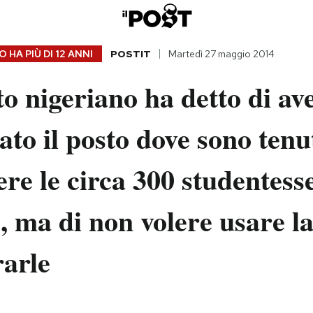
 HA PIÙ DI
12 ANNI
POSTIT
Martedì 27 maggio 2014
to nigeriano ha detto di av
ato il posto dove sono tenu
ere le circa 300 studentess
e, ma di non volere usare l
rarle