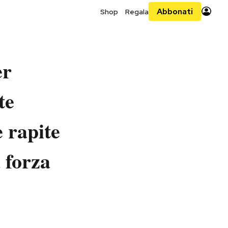
Abbonati
Shop
Regala
er
te
e rapite
a forza