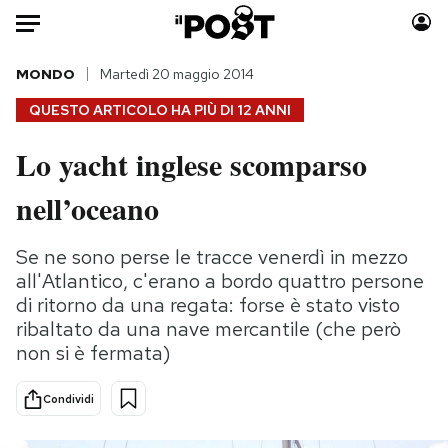
Auto
MONDO
Martedì 20 maggio 2014
QUESTO ARTICOLO HA PIÙ DI
12 ANNI
HOME
Lo yacht inglese scomparso
Italia
Moda
nell’oceano
Mondo
Libri
Politica
Consumismi
Se ne sono perse le tracce venerdì in mezzo
Tecnologia
Storie/Idee
all'Atlantico, c'erano a bordo quattro persone
Internet
Ok Boomer!
di ritorno da una regata: forse è stato visto
Scienza
Media
ribaltato da una nave mercantile (che però
Cultura
Europa
non si è fermata)
Economia
Altrecose
Sport
Mondiali calcio 2026
Condividi