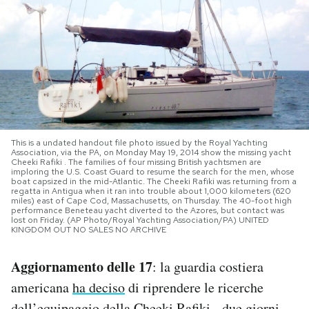
PODCAST
NEWSLETTER
I MIEI PREFERITI
This is a undated handout file photo issued by the Royal Yachting
Association, via the PA, on Monday May 19, 2014 show the missing yacht
Cheeki Rafiki . The families of four missing British yachtsmen are
SHOP
imploring the U.S. Coast Guard to resume the search for the men, whose
boat capsized in the mid-Atlantic. The Cheeki Rafiki was returning from a
regatta in Antigua when it ran into trouble about 1,000 kilometers (620
miles) east of Cape Cod, Massachusetts, on Thursday. The 40-foot high
CALENDARIO
performance Beneteau yacht diverted to the Azores, but contact was
lost on Friday. (AP Photo/Royal Yachting Association/PA) UNITED
KINGDOM OUT NO SALES NO ARCHIVE
AREA PERSONALE
Aggiornamento delle 17
: la guardia costiera
Area Personale
americana
ha deciso
di riprendere le ricerche
Newsletter
dell’equipaggio della Cheeki Rafiki, due giorni