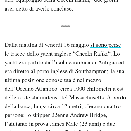
Notifiche mobile
aver detto di averle concluse.
Regala il Post
Hai bisogno di aiuto?
***
Esci
Dalla mattina di venerdì 16 maggio
si sono perse
le tracce
dello yacht inglese “
Cheeki Rafiki
“. Lo
yacht era partito dall’isola caraibica di Antigua ed
era diretto al porto inglese di Southampton; la sua
ultima posizione conosciuta è nel mezzo
dell’Oceano Atlantico, circa 1000 chilometri a est
delle coste statunitensi del Massachusetts. A bordo
della barca, lunga circa 12 metri, c’erano quattro
persone: lo skipper 22enne Andrew Bridge,
l’aiutante in prova James Male (23 anni) e due