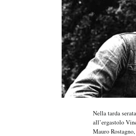
PODCAST
NEWSLETTER
I MIEI PREFERITI
SHOP
CALENDARIO
Nella tarda serat
AREA PERSONALE
all’ergastolo Vi
Area Personale
Mauro Rostagno, i
Newsletter