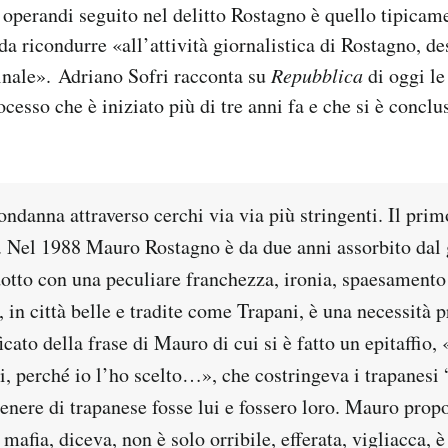
operandi seguito nel delitto Rostagno è quello tipicame
a ricondurre «all’attività giornalistica di Rostagno, de
inale». Adriano Sofri racconta su
Repubblica
di oggi le
cesso che è iniziato più di tre anni fa e che si è conclu
condanna attraverso cerchi via via più stringenti. Il prim
e. Nel 1988 Mauro Rostagno è da due anni assorbito dal
dotto con una peculiare franchezza, ironia, spaesamento
, in città belle e tradite come Trapani, è una necessità 
ficato della frase di Mauro di cui si è fatto un epitaffio,
i, perché io l’ho scelto…», che costringeva i trapanesi 
enere di trapanese fosse lui e fossero loro. Mauro prop
mafia, diceva, non è solo orribile, efferata, vigliacca, è