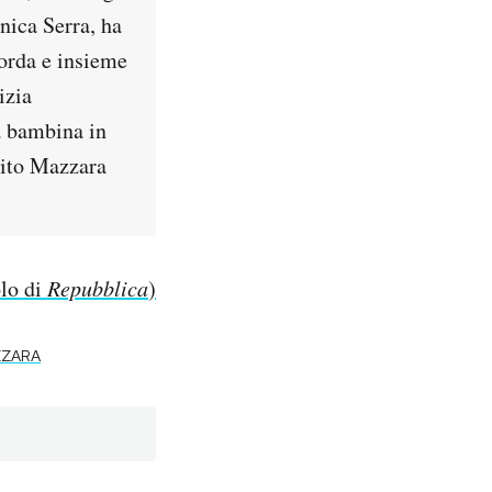
onica Serra, ha
lorda e insieme
izia
a bambina in
Vito Mazzara
olo di
Repubblica
)
ZZARA