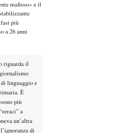
nte mafioso» e il
stabilizzante
 fasi più
so a 26 anni
o riguarda il
 giornalismo
 di linguaggio e
primaria. È
 «sono più
“veraci” a
oneva un’altra
 l’ignoranza di