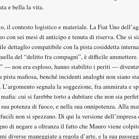
ta e bella la vita.
, il contesto logistico e materiale. La Fiat Uno dell’ag
o con sei mesi di anticipo e tenuta di riserva. Che si si
le dettaglio compatibile con la pista cosiddetta intern
ella del “delitto fra compagni”, è difficile ammettere.
” — non era esploso, hanno stabilito i periti — diventav
a pista mafiosa, benché incidenti analoghi non siano stat
a. L’argomento segnala la soggezione, fra ammirata e sp
 mafia: cui si farebbe torto a dubitare che non sia perf
a sua potenza di fuoco, e nella sua onnipotenza. Alla ma
 fucili non si spezzano. Di qui la versione dell’impresa
no di negare a oltranza il fatto che Mauro viene colpit
rmi diverse maneggiate a regola d’arte, e la sua passegg