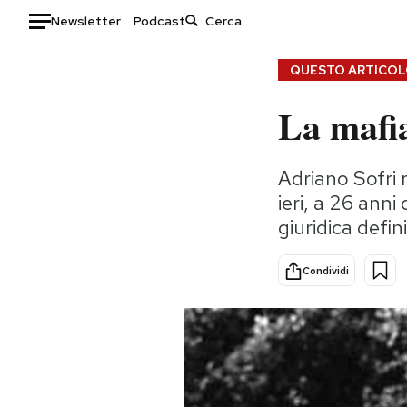
Newsletter
Podcast
Auto
QUESTO ARTICOLO
La mafi
HOME
Italia
Moda
Adriano Sofri 
Mondo
Libri
ieri, a 26 anni
Politica
Consumismi
giuridica defin
Tecnologia
Storie/Idee
Internet
Ok Boomer!
Condividi
Scienza
Media
Cultura
Europa
Economia
Altrecose
Sport
Mondiali calcio 2026