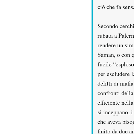
ciò che fa sensa
Secondo cerchio
rubata a Palerm
rendere un simi
Saman, o con qu
fucile “esploso
per escludere l
delitti di mafi
confronti della
efficiente nell
si inceppano, i
che aveva bisog
finito da due a