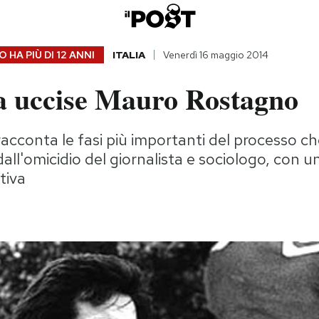
 HA PIÙ DI
12 ANNI
ITALIA
Venerdì 16 maggio 2014
a uccise Mauro Rostagno
racconta le fasi più importanti del processo ch
 dall'omicidio del giornalista e sociologo, con u
itiva