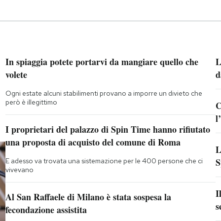
In spiaggia potete portarvi da mangiare quello che
L
volete
d
Ogni estate alcuni stabilimenti provano a imporre un divieto che
però è illegittimo
C
l
I proprietari del palazzo di Spin Time hanno rifiutato
una proposta di acquisto del comune di Roma
L
S
E adesso va trovata una sistemazione per le 400 persone che ci
vivevano
I
Al San Raffaele di Milano è stata sospesa la
s
fecondazione assistita