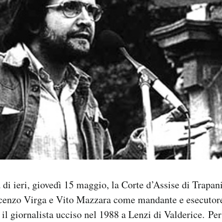
a di ieri, giovedì 15 maggio, la Corte d’Assise di Trapan
ncenzo Virga e Vito Mazzara come mandante e esecutore
l giornalista ucciso nel 1988 a Lenzi di Valderice. Per