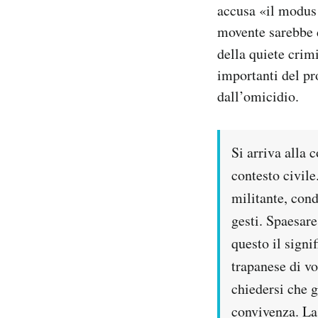
accusa «il modus 
Notifiche mobile
movente sarebbe d
Regala il Post
Hai bisogno di aiuto?
della quiete crim
Esci
importanti del pro
dall’omicidio.
Si arriva alla 
contesto civil
militante, con
gesti. Spaesare
questo il signi
trapanese di vo
chiedersi che g
convivenza. La 