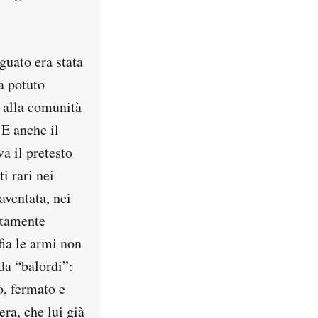
guato era stata
a potuto
a alla comunità
 E anche il
a il pretesto
i rari nei
aventata, nei
ettamente
fia le armi non
 da “balordi”:
o, fermato e
era, che lui già