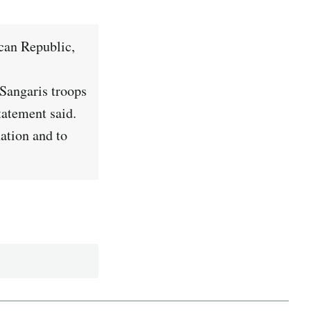
ican Republic,
 Sangaris troops
tatement said.
ation and to