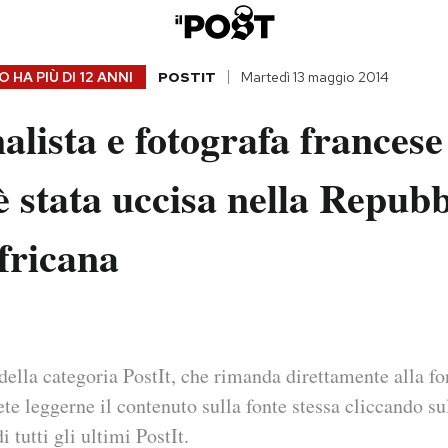
 HA PIÙ DI
12 ANNI
POSTIT
Martedì 13 maggio 2014
alista e fotografa frances
 stata uccisa nella Repubb
fricana
della categoria PostIt, che rimanda direttamente alla fo
ete leggerne il contenuto sulla fonte stessa cliccando sul
i tutti gli ultimi PostIt.