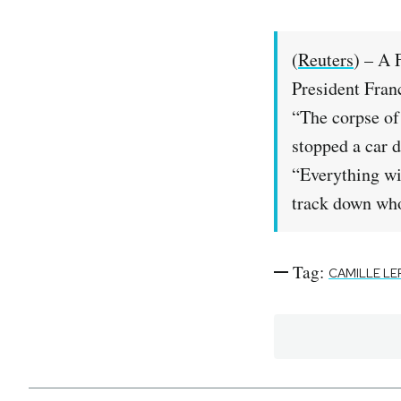
PODCAST
(
Reuters
) – A 
President Franc
NEWSLETTER
“The corpse of
stopped a car d
I MIEI PREFERITI
“Everything wi
track down wh
SHOP
Tag:
CALENDARIO
CAMILLE LE
AREA PERSONALE
Area Personale
Newsletter