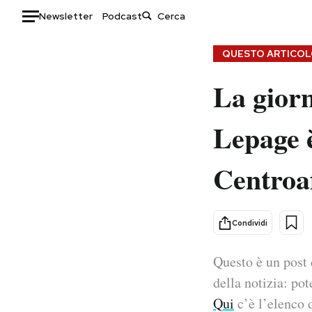
Newsletter
Podcast
Auto
QUESTO ARTICOLO
La giorn
HOME
Italia
Moda
Lepage è
Mondo
Libri
Politica
Consumismi
Centroa
Tecnologia
Storie/Idee
Internet
Ok Boomer!
Scienza
Media
Condividi
Cultura
Europa
Economia
Altrecose
Questo è un post 
Sport
Mondiali calcio 2026
della notizia: pot
Qui
c’è l’elenco d