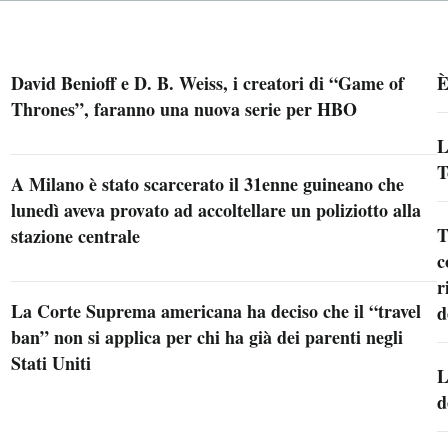
David Benioff e D. B. Weiss, i creatori di “Game of
È
Thrones”, faranno una nuova serie per HBO
L
T
A Milano è stato scarcerato il 31enne guineano che
lunedì aveva provato ad accoltellare un poliziotto alla
T
stazione centrale
c
r
La Corte Suprema americana ha deciso che il “travel
d
ban” non si applica per chi ha già dei parenti negli
Stati Uniti
L
d