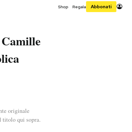
Abbonati
Shop
Regala
e Camille
lica
nte originale
 titolo qui sopra.