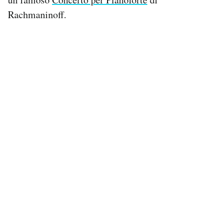
Notifiche mobile
Rachmaninoff.
Regala il Post
Hai bisogno di aiuto?
Esci