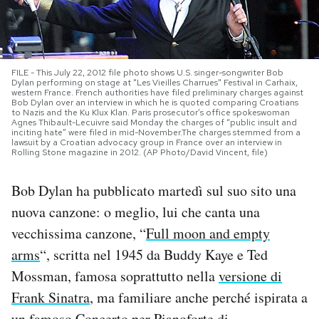
PODCAST
FILE - This July 22, 2012 file photo shows U.S. singer-songwriter Bob
NEWSLETTER
Dylan performing on stage at "Les Vieilles Charrues" Festival in Carhaix,
western France. French authorities have filed preliminary charges against
Bob Dylan over an interview in which he is quoted comparing Croatians
to Nazis and the Ku Klux Klan. Paris prosecutor’s office spokeswoman
I MIEI PREFERITI
Agnes Thibault-Lecuivre said Monday the charges of “public insult and
inciting hate” were filed in mid-November.The charges stemmed from a
lawsuit by a Croatian advocacy group in France over an interview in
Rolling Stone magazine in 2012. (AP Photo/David Vincent, file)
SHOP
Bob Dylan ha pubblicato martedì sul suo sito una
nuova canzone: o meglio, lui che canta una
CALENDARIO
vecchissima canzone, “
Full moon and empty
arms
“, scritta nel 1945 da Buddy Kaye e Ted
AREA PERSONALE
Mossman, famosa soprattutto nella
versione di
Area Personale
Frank Sinatra
, ma familiare anche perché ispirata a
Newsletter
un famoso
Concerto per Pianoforte
di