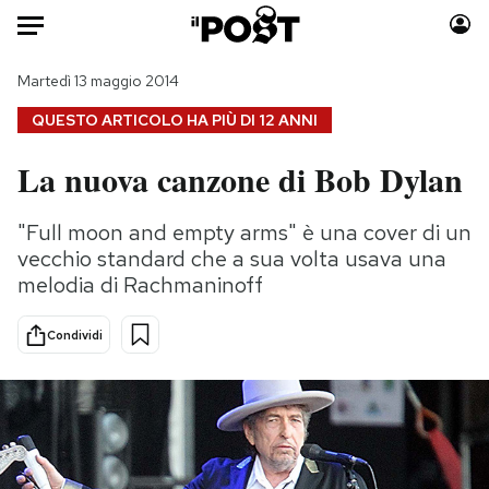
Auto
Martedì 13 maggio 2014
QUESTO ARTICOLO HA PIÙ DI
12 ANNI
HOME
La nuova canzone di Bob Dylan
Italia
Moda
Mondo
Libri
"Full moon and empty arms" è una cover di un
Politica
Consumismi
vecchio standard che a sua volta usava una
Tecnologia
Storie/Idee
melodia di Rachmaninoff
Internet
Ok Boomer!
Condividi
Scienza
Media
Cultura
Europa
Economia
Altrecose
Sport
Mondiali calcio 2026