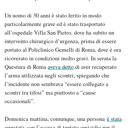
Notifiche mobile
Regala il Post
Un uomo di 30 anni è stato ferito in modo
Hai bisogno di aiuto?
particolarmente grave ed è stato trasportato
Esci
all’ospedale Villa San Pietro, dove ha subito un
intervento chirurgico d’urgenza, prima di essere
portato al Policlinico Gemelli di Roma, dove è ora
ricoverato in condizioni molto gravi. In serata la
Questura di Roma
aveva detto
di aver recuperato
l’arma utilizzata negli scontri, spiegando che
l’incidente non sembrava “essere collegato a
scontri tra tifosi” ma piuttosto a “cause
occasionali”.
Domenica mattina, comunque, una persona
è stata
arrestata
con l’accusa di tentato omicidio per il