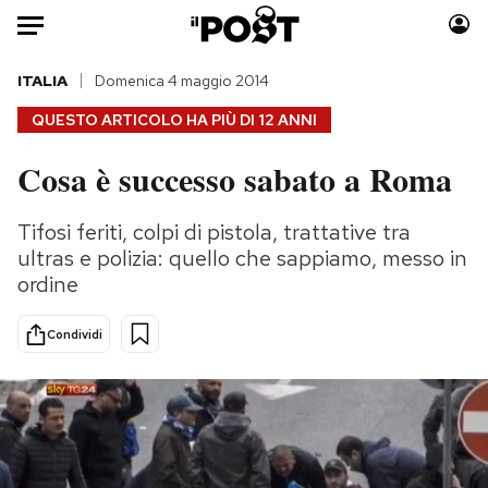
Auto
ITALIA
Domenica 4 maggio 2014
QUESTO ARTICOLO HA PIÙ DI
12 ANNI
HOME
Cosa è successo sabato a Roma
Italia
Moda
Mondo
Libri
Tifosi feriti, colpi di pistola, trattative tra
Politica
Consumismi
ultras e polizia: quello che sappiamo, messo in
Tecnologia
Storie/Idee
ordine
Internet
Ok Boomer!
Condividi
Scienza
Media
Cultura
Europa
Economia
Altrecose
Sport
Mondiali calcio 2026