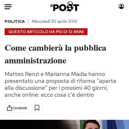
Auto
POLITICA
Mercoledì 30 aprile 2014
QUESTO ARTICOLO HA PIÙ DI
12 ANNI
HOME
Come cambierà la pubblica
Italia
Moda
amministrazione
Mondo
Libri
Politica
Consumismi
Matteo Renzi e Marianna Madia hanno
Tecnologia
Storie/Idee
presentato una proposta di riforma "aperta
Internet
Ok Boomer!
alla discussione" per i prossimi 40 giorni,
Scienza
Media
anche online: ecco cosa c'è dentro
Cultura
Europa
Economia
Altrecose
Condividi
Sport
Mondiali calcio 2026