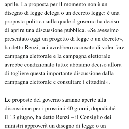
aprile. La proposta per il momento non è un
Notifiche mobile
disegno di legge delega o un decreto legge: è una
Regala il Post
Hai bisogno di aiuto?
proposta politica sulla quale il governo ha deciso
Esci
di aprire una discussione pubblica. «Se avessimo
presentato oggi un progetto di legge o un decreto»,
ha detto Renzi, «ci avrebbero accusato di voler fare
campagna elettorale e la campagna elettorale
avrebbe condizionato tutto: abbiamo deciso allora
di togliere questa importante discussione dalla
campagna elettorale e consultare i cittadini».
Le proposte del governo saranno aperte alla
discussione per i prossimi 40 giorni, dopodiché –
il 13 giugno, ha detto Renzi – il Consiglio dei
ministri approverà un disegno di legge o un