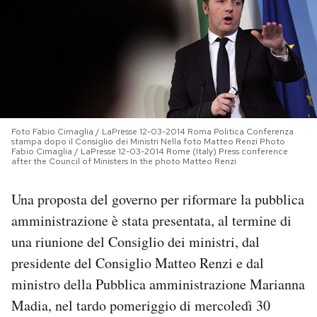
PODCAST
NEWSLETTER
I MIEI PREFERITI
Foto Fabio Cimaglia / LaPresse 12-03-2014 Roma Politica Conferenza
stampa dopo il Consiglio dei Ministri Nella foto Matteo Renzi Photo
Fabio Cimaglia / LaPresse 12-03-2014 Rome (Italy) Press conference
after the Council of Ministers In the photo Matteo Renzi
SHOP
Una proposta del governo per riformare la pubblica
CALENDARIO
amministrazione è stata presentata, al termine di
una riunione del Consiglio dei ministri, dal
presidente del Consiglio Matteo Renzi e dal
AREA PERSONALE
ministro della Pubblica amministrazione Marianna
Area Personale
Madia, nel tardo pomeriggio di mercoledì 30
Newsletter