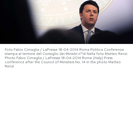
PODCAST
NEWSLETTER
Foto Fabio Cimaglia / LaPresse 18-04-2014 Roma Politica Conferenza
I MIEI PREFERITI
stampa al termine del Consiglio dei Ministri n°14 Nella foto Matteo Renzi
Photo Fabio Cimaglia / LaPresse 18-04-2014 Rome (Italy) Press
conference after the Council of Ministers No. 14 In the photo Matteo
Renzi
SHOP
CALENDARIO
AREA PERSONALE
Area Personale
Newsletter