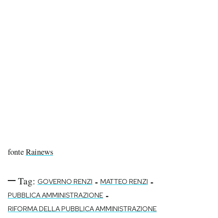
Notifiche mobile
Regala il Post
Hai bisogno di aiuto?
Esci
fonte
Rainews
Tag:
-
-
GOVERNO RENZI
MATTEO RENZI
-
PUBBLICA AMMINISTRAZIONE
RIFORMA DELLA PUBBLICA AMMINISTRAZIONE