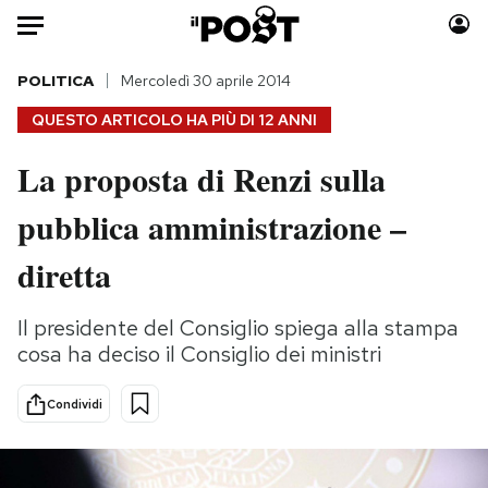
Auto
POLITICA
Mercoledì 30 aprile 2014
QUESTO ARTICOLO HA PIÙ DI
12 ANNI
HOME
La proposta di Renzi sulla
Italia
Moda
pubblica amministrazione –
Mondo
Libri
Politica
Consumismi
diretta
Tecnologia
Storie/Idee
Internet
Ok Boomer!
Il presidente del Consiglio spiega alla stampa
Scienza
Media
cosa ha deciso il Consiglio dei ministri
Cultura
Europa
Economia
Altrecose
Condividi
Sport
Mondiali calcio 2026