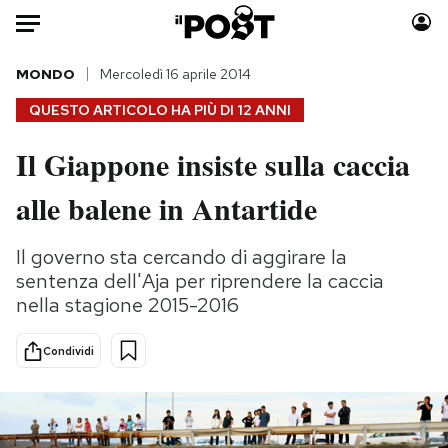
Auto
MONDO
Mercoledì 16 aprile 2014
QUESTO ARTICOLO HA PIÙ DI
12 ANNI
HOME
Il Giappone insiste sulla caccia
Italia
Moda
alle balene in Antartide
Mondo
Libri
Politica
Consumismi
Il governo sta cercando di aggirare la
Tecnologia
Storie/Idee
sentenza dell'Aja per riprendere la caccia
Internet
Ok Boomer!
nella stagione 2015-2016
Scienza
Media
Cultura
Europa
Condividi
Economia
Altrecose
Sport
Mondiali calcio 2026