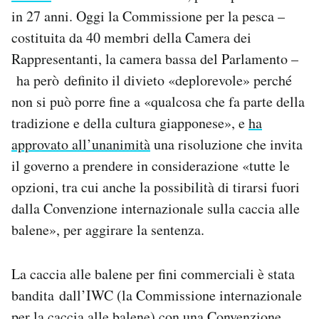
Notifiche mobile
in 27 anni. Oggi la Commissione per la pesca –
Regala il Post
costituita da 40 membri della Camera dei
Hai bisogno di aiuto?
Rappresentanti, la camera bassa del Parlamento –
Esci
ha però definito il divieto «deplorevole» perché
non si può porre fine a «qualcosa che fa parte della
tradizione e della cultura giapponese», e
ha
approvato all’unanimità
una risoluzione che invita
il governo a prendere in considerazione «tutte le
opzioni, tra cui anche la possibilità di tirarsi fuori
dalla Convenzione internazionale sulla caccia alle
balene», per aggirare la sentenza.
La caccia alle balene per fini commerciali è stata
bandita dall’IWC (la Commissione internazionale
per la caccia alle balene) con una Convenzione