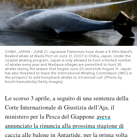
PODCAST
NEWSLETTER
CHIBA, JAPAN - JUNE 21: Japanese Fishermen hose down a 9.95m Baird's
I MIEI PREFERITI
Beaked whale at Wada Port on June 21, 2007 in Chiba, Japan. Under the
coastal whaling program, Japan is only allowed to hunt a limited number
of whales every year and Wadaura villages are permitted to hunt 26
whales during the season that begins June 20 and ends August 31. Japan
SHOP
has also threated to leave the International Whaling Commission (IWC) in
the prospect to add humpback whales to it's annual cull. (Photo by
Koichi Kamoshida/Getty Images)
CALENDARIO
Lo scorso 3 aprile, a seguito di una sentenza della
Corte Internazionale di Giustizia dell’Aja, il
AREA PERSONALE
ministero per la Pesca del Giappone
aveva
annunciato la rinuncia alla prossima stagione di
Area Personale
caccia
alle balene in Antartide, per la prima volta
Newsletter