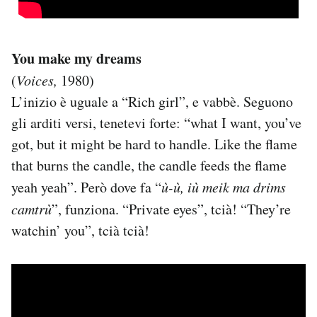
You make my dreams
(
Voices,
1980)
L’inizio è uguale a “Rich girl”, e vabbè. Seguono
gli arditi versi, tenetevi forte: “what I want, you’ve
got, but it might be hard to handle. Like the flame
that burns the candle, the candle feeds the flame
yeah yeah”. Però dove fa “
ù-ù, iù meik ma drims
camtrù
”, funziona. “Private eyes”, tcià! “They’re
watchin’ you”, tcià tcià!