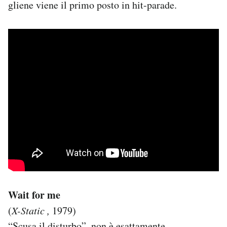
gliene viene il primo posto in hit-parade.
Wait for me
(
X-Static ,
1979)
“Scusa il disturbo”, non è esattamente