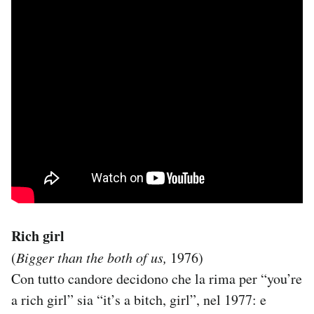
Rich girl
(
Bigger than the both of us,
1976)
Con tutto candore decidono che la rima per “you’re
a rich girl” sia “it’s a bitch, girl”, nel 1977: e