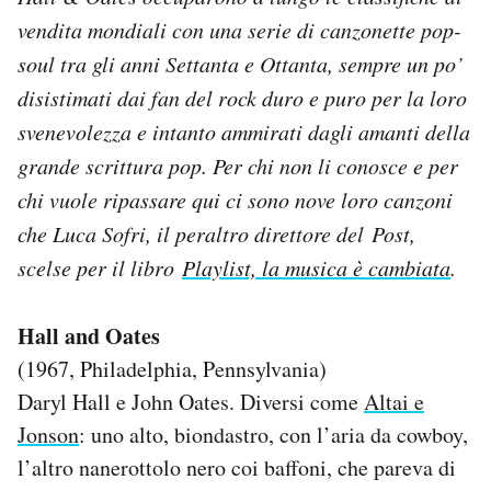
Notifiche mobile
vendita mondiali con una serie di canzonette pop-
Regala il Post
soul tra gli anni Settanta e Ottanta, sempre un po’
Hai bisogno di aiuto?
disistimati dai fan del rock duro e puro per la loro
Esci
svenevolezza e intanto ammirati dagli amanti della
grande scrittura pop. Per chi non li conosce e per
chi vuole ripassare qui ci sono nove loro canzoni
che Luca Sofri, il peraltro direttore del
Post
,
scelse per il libro
Playlist, la musica è cambiata
.
Hall and Oates
(1967, Philadelphia, Pennsylvania)
Daryl Hall e John Oates. Diversi come
Altai e
Jonson
: uno alto, biondastro, con l’aria da cowboy,
l’altro nanerottolo nero coi baffoni, che pareva di