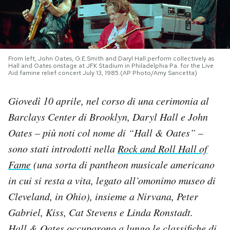
PODCAST
NEWSLETTER
From left, John Oates, G.E.Smith and Daryl Hall perform collectively as
Hall and Oates onstage at JFK Stadium in Philadelphia Pa. for the Live
Aid famine relief concert July 13, 1985.(AP Photo/Amy Sancetta)
I MIEI PREFERITI
Giovedì 10 aprile, nel corso di una cerimonia al
Barclays Center di Brooklyn, Daryl Hall e John
SHOP
Oates – più noti col nome di “Hall & Oates” –
sono stati introdotti nella
Rock and Roll Hall of
CALENDARIO
Fame
(una sorta di pantheon musicale americano
in cui si resta a vita, legato all’omonimo museo di
AREA PERSONALE
Cleveland, in Ohio), insieme a Nirvana, Peter
Gabriel, Kiss, Cat Stevens e Linda Ronstadt.
Area Personale
Newsletter
Hall & Oates occuparono a lungo le classifiche di