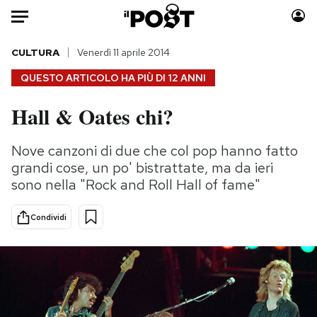
Auto
CULTURA
Venerdì 11 aprile 2014
QUESTO ARTICOLO HA PIÙ DI
12 ANNI
HOME
Hall & Oates chi?
Italia
Moda
Mondo
Libri
Nove canzoni di due che col pop hanno fatto
Politica
Consumismi
grandi cose, un po' bistrattate, ma da ieri
Tecnologia
Storie/Idee
sono nella "Rock and Roll Hall of fame"
Internet
Ok Boomer!
Condividi
Scienza
Media
Cultura
Europa
Economia
Altrecose
Sport
Mondiali calcio 2026