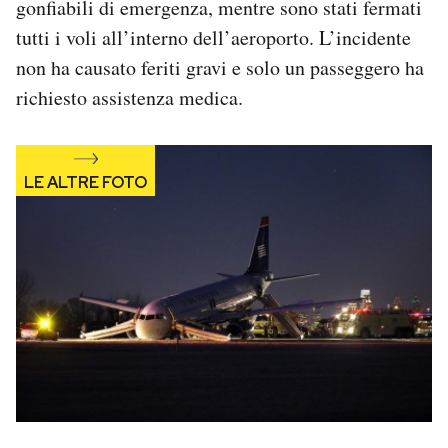
gonfiabili di emergenza, mentre sono stati fermati
Notifiche mobile
tutti i voli all’interno dell’aeroporto. L’incidente
Regala il Post
non ha causato feriti gravi e solo un passeggero ha
Hai bisogno di aiuto?
richiesto assistenza medica.
Esci