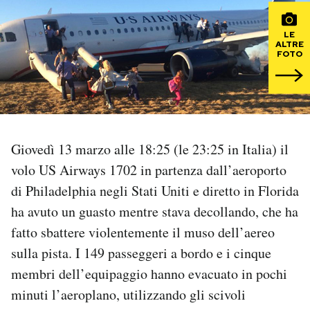
PODCAST
LE
ALTRE
FOTO
NEWSLETTER
I MIEI PREFERITI
Giovedì 13 marzo alle 18:25 (le 23:25 in Italia) il
SHOP
volo US Airways 1702 in partenza dall’aeroporto
di Philadelphia negli Stati Uniti e diretto in Florida
ha avuto un guasto mentre stava decollando, che ha
CALENDARIO
fatto sbattere violentemente il muso dell’aereo
sulla pista. I 149 passeggeri a bordo e i cinque
AREA PERSONALE
membri dell’equipaggio hanno evacuato in pochi
Area Personale
minuti l’aeroplano, utilizzando gli scivoli
Newsletter