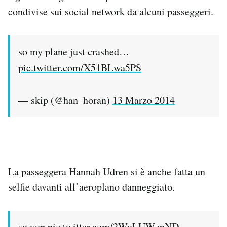
condivise sui social network da alcuni passeggeri.
so my plane just crashed…
pic.twitter.com/X51BLwa5PS
— skip (@han_horan)
13 Marzo 2014
La passeggera Hannah Udren si è anche fatta un
selfie davanti all’aeroplano danneggiato.
so yup
pic.twitter.com/2WuLUWzpND