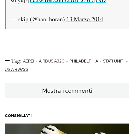
— skip (@han_horan)
13 Marzo 2014
Tag:
-
-
-
-
AEREI
AIRBUS A320
PHILADELPHIA
STATI UNITI
US AIRWAYS
Mostra i commenti
CONSIGLIATI