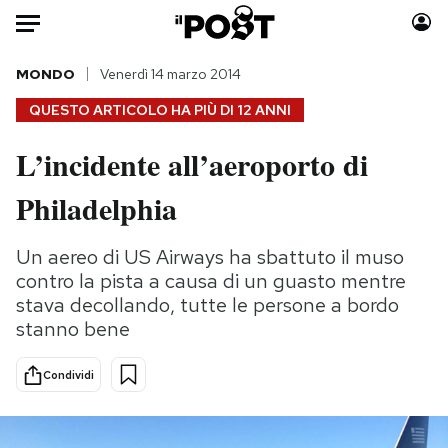
Auto
MONDO
Venerdì 14 marzo 2014
QUESTO ARTICOLO HA PIÙ DI
12 ANNI
HOME
L’incidente all’aeroporto di
Italia
Moda
Philadelphia
Mondo
Libri
Politica
Consumismi
Un aereo di US Airways ha sbattuto il muso
Tecnologia
Storie/Idee
contro la pista a causa di un guasto mentre
Internet
Ok Boomer!
stava decollando, tutte le persone a bordo
Scienza
Media
stanno bene
Cultura
Europa
Economia
Altrecose
Condividi
Sport
Mondiali calcio 2026