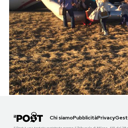
PODCAST
NEWSLETTER
I MIEI PREFERITI
SHOP
CALENDARIO
AREA PERSONALE
Chi siamo
Pubblicità
Privacy
Gesti
Area Personale
Newsletter