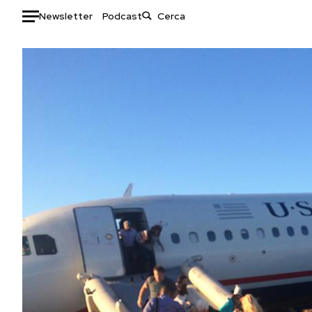
Newsletter
Podcast
Auto
HOME
Italia
Moda
Mondo
Libri
Politica
Consumismi
Tecnologia
Storie/Idee
Internet
Ok Boomer!
Scienza
Media
Cultura
Europa
Economia
Altrecose
Sport
Mondiali calcio 2026