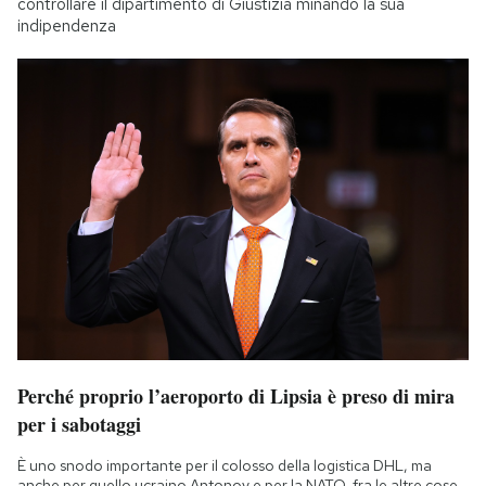
controllare il dipartimento di Giustizia minando la sua
indipendenza
Perché proprio l’aeroporto di Lipsia è preso di mira
per i sabotaggi
È uno snodo importante per il colosso della logistica DHL, ma
anche per quello ucraino Antonov e per la NATO, fra le altre cose