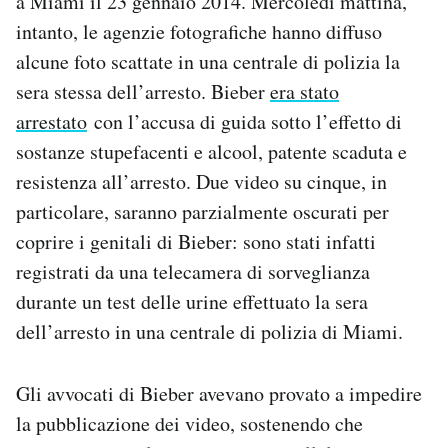
a Miami il 23 gennaio 2014. Mercoledì mattina,
Notifiche mobile
intanto, le agenzie fotografiche hanno diffuso
Regala il Post
alcune foto scattate in una centrale di polizia la
Hai bisogno di aiuto?
sera stessa dell’arresto. Bieber
era stato
Esci
arrestato
con l’accusa di guida sotto l’effetto di
sostanze stupefacenti e alcool, patente scaduta e
resistenza all’arresto. Due video su cinque, in
particolare, saranno parzialmente oscurati per
coprire i genitali di Bieber: sono stati infatti
registrati da una telecamera di sorveglianza
durante un test delle urine effettuato la sera
dell’arresto in una centrale di polizia di Miami.
Gli avvocati di Bieber avevano provato a impedire
la pubblicazione dei video, sostenendo che