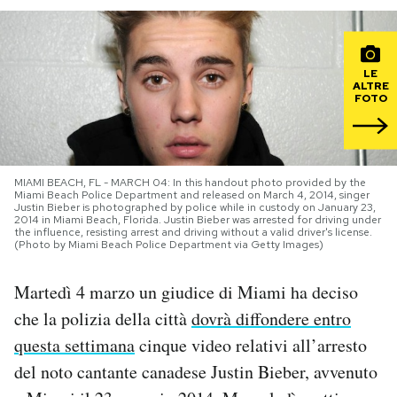
PODCAST
LE
ALTRE
NEWSLETTER
FOTO
I MIEI PREFERITI
MIAMI BEACH, FL - MARCH 04: In this handout photo provided by the
Miami Beach Police Department and released on March 4, 2014, singer
Justin Bieber is photographed by police while in custody on January 23,
SHOP
2014 in Miami Beach, Florida. Justin Bieber was arrested for driving under
the influence, resisting arrest and driving without a valid driver's license.
(Photo by Miami Beach Police Department via Getty Images)
CALENDARIO
Martedì 4 marzo un giudice di Miami ha deciso
che la polizia della città
dovrà diffondere entro
AREA PERSONALE
questa settimana
cinque video relativi all’arresto
Area Personale
del noto cantante canadese Justin Bieber, avvenuto
Newsletter