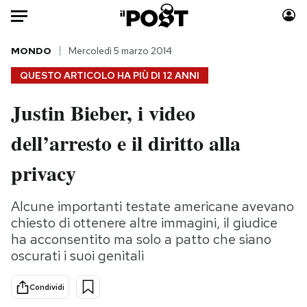
Auto
MONDO
Mercoledì 5 marzo 2014
QUESTO ARTICOLO HA PIÙ DI
12 ANNI
HOME
Justin Bieber, i video
Italia
Moda
dell’arresto e il diritto alla
Mondo
Libri
Politica
Consumismi
privacy
Tecnologia
Storie/Idee
Internet
Ok Boomer!
Alcune importanti testate americane avevano
Scienza
Media
chiesto di ottenere altre immagini, il giudice
Cultura
Europa
ha acconsentito ma solo a patto che siano
oscurati i suoi genitali
Economia
Altrecose
Sport
Mondiali calcio 2026
Condividi