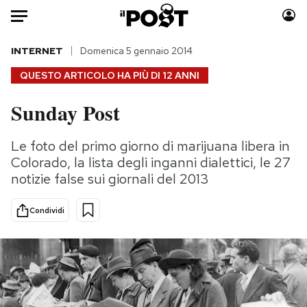
Auto
INTERNET
Domenica 5 gennaio 2014
QUESTO ARTICOLO HA PIÙ DI
12 ANNI
HOME
Sunday Post
Italia
Moda
Mondo
Libri
Le foto del primo giorno di marijuana libera in
Politica
Consumismi
Colorado, la lista degli inganni dialettici, le 27
Tecnologia
Storie/Idee
notizie false sui giornali del 2013
Internet
Ok Boomer!
Condividi
Scienza
Media
Cultura
Europa
Economia
Altrecose
Sport
Mondiali calcio 2026