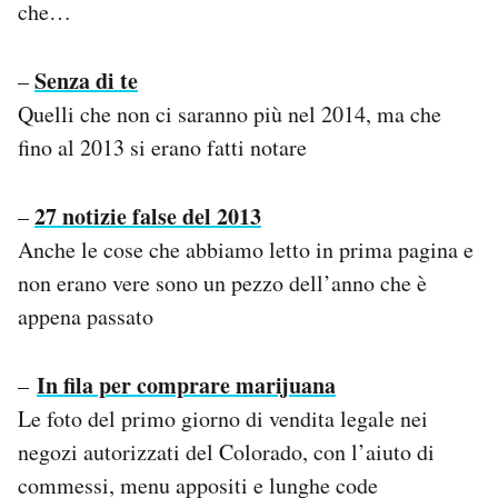
che…
Notifiche mobile
Regala il Post
Senza di te
Hai bisogno di aiuto?
–
Esci
Quelli che non ci saranno più nel 2014, ma che
fino al 2013 si erano fatti notare
27 notizie false del 2013
–
Anche le cose che abbiamo letto in prima pagina e
non erano vere sono un pezzo dell’anno che è
appena passato
In fila per comprare marijuana
–
Le foto del primo giorno di vendita legale nei
negozi autorizzati del Colorado, con l’aiuto di
commessi, menu appositi e lunghe code