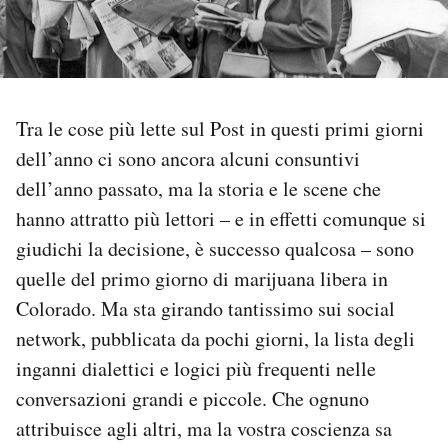
PODCAST
NEWSLETTER
Tra le cose più lette sul Post in questi primi giorni
dell’anno ci sono ancora alcuni consuntivi
I MIEI PREFERITI
dell’anno passato, ma la storia e le scene che
hanno attratto più lettori – e in effetti comunque si
SHOP
giudichi la decisione, è successo qualcosa – sono
quelle del primo giorno di marijuana libera in
CALENDARIO
Colorado. Ma sta girando tantissimo sui social
network, pubblicata da pochi giorni, la lista degli
inganni dialettici e logici più frequenti nelle
AREA PERSONALE
conversazioni grandi e piccole. Che ognuno
Area Personale
attribuisce agli altri, ma la vostra coscienza sa
Newsletter