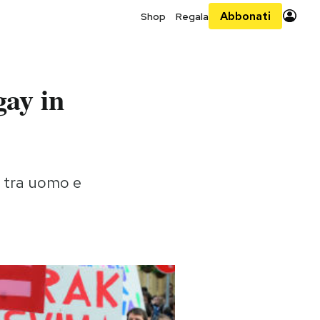
Abbonati
Shop
Regala
gay in
e tra uomo e