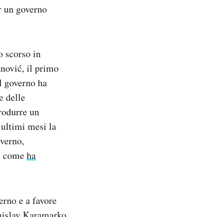
r un governo
o scorso in
nović, il primo
l governo ha
e delle
rodurre un
 ultimi mesi la
overno,
i, come
ha
erno e a favore
omislav Karamarko,