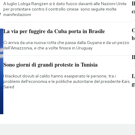
I
A luglio Lobga Rangzen si è dato fuoco davanti alle Nazioni Unite
per protestare contro il controllo cinese: sono seguite molte
c
e
manifestazioni
C
La via per fuggire da Cuba porta in Brasile
b
Ci arriva da una nuova rotta che passa dalla Guyana e da un pezzo
dell'Amazzonia, e che a volte finisce in Uruguay
I
Sono giorni di grandi proteste in Tunisia
L
I blackout dovuti al caldo hanno esasperato le persone, tra i
problemi dell'economia e le politiche autoritarie del presidente Kaïs
g
Saïed