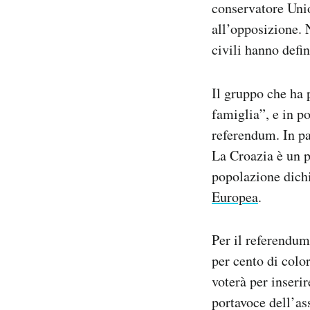
conservatore Uni
Notifiche mobile
all’opposizione. N
Regala il Post
civili hanno defi
Hai bisogno di aiuto?
Esci
Il gruppo che ha
famiglia”, e in p
referendum. In pa
La Croazia è un pa
popolazione dichi
Europea
.
Per il referendum
per cento di colo
voterà per inseri
portavoce dell’as