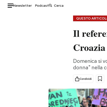
Newsletter
Podcast
Auto
QUESTO ARTICOLO
Il refer
HOME
Italia
Moda
Croazia
Mondo
Libri
Politica
Consumismi
Domenica si vo
Tecnologia
Storie/Idee
donna" nella co
Internet
Ok Boomer!
Scienza
Media
Condividi
Cultura
Europa
Economia
Altrecose
Sport
Mondiali calcio 2026