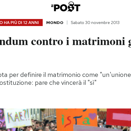
 HA PIÙ DI
12 ANNI
MONDO
Sabato 30 novembre 2013
endum contro i matrimoni 
ta per definire il matrimonio come "un'union
stituzione: pare che vincerà il "sì"