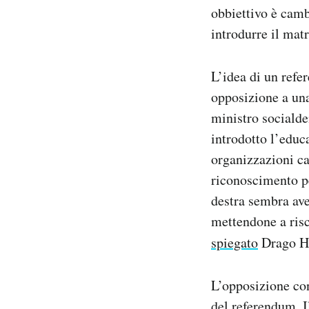
obbiettivo è camb
introdurre il mat
L’idea di un refe
opposizione a una
ministro socialde
introdotto l’educ
organizzazioni ca
riconoscimento pe
destra sembra aver
mettendone a risc
spiegato
Drago He
L’opposizione co
del referendum. I