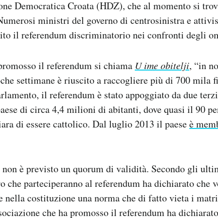
one Democratica Croata (HDZ), che al momento si tro
umerosi ministri del governo di centrosinistra e attivisti
nito il referendum discriminatorio nei confronti degli o
 promosso il referendum si chiama
U ime obitelji
, “in n
oche settimane è riuscito a raccogliere più di 700 mila f
rlamento, il referendum è stato appoggiato da due terzi
ese di circa 4,4 milioni di abitanti, dove quasi il 90 pe
ara di essere cattolico. Dal luglio 2013 il paese
è memb
 non è previsto un quorum di validità. Secondo gli ulti
ro che parteciperanno al referendum ha dichiarato che vo
re nella costituzione una norma che di fatto vieta i matr
sociazione che ha promosso il referendum ha dichiarato 