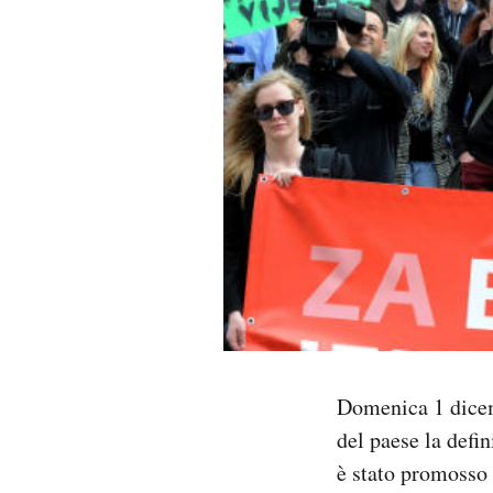
PODCAST
NEWSLETTER
I MIEI PREFERITI
SHOP
CALENDARIO
Domenica 1 dic
AREA PERSONALE
del paese la def
Area Personale
è stato promosso 
Newsletter