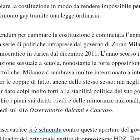
iare la costituzione in modo da rendere impossibile pe
rimonio gay tramite una legge ordinaria.
rendum per cambiare la costituzione è cominciata l’ann
 serie di politiche intraprese dal governo di Zoran Mila
mocratico in carica dal dicembre 2011. L’anno scorso i
azione sessuale a scuola, nonostante la forte opposizion
ttoliche. Milanović sembrava inoltre intenzionato a int
r le coppie di fatto, anche dello stesso sesso: ma negli
 dato colpi molto forti alla stabilità politica del suo g
hio i piani sui diritti civili e delle minoranze nazional
dl sul sito
Osservatorio Balcani e Caucaso
.
nservatrice
si è schierata
contro queste aperture del gov
l leader del principale partito di opposizione HDZ, T