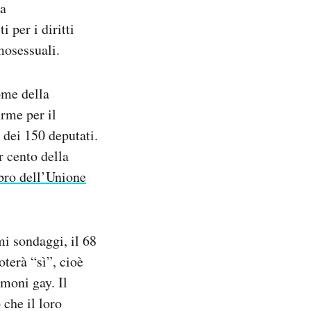
va
 per i diritti
mosessuali.
ome della
irme per il
 dei 150 deputati.
r cento della
ro dell’Unione
mi sondaggi, il 68
terà “sì”, cioè
imoni gay. Il
che il loro