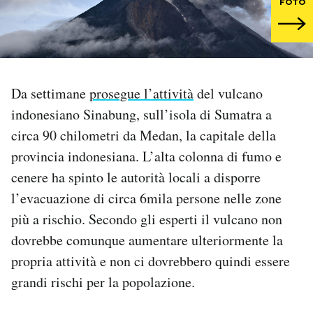
FOTO
PODCAST
NEWSLETTER
Da settimane
prosegue l’attività
del vulcano
indonesiano Sinabung, sull’isola di Sumatra a
I MIEI PREFERITI
circa 90 chilometri da Medan, la capitale della
provincia indonesiana. L’alta colonna di fumo e
SHOP
cenere ha spinto le autorità locali a disporre
l’evacuazione di circa 6mila persone nelle zone
CALENDARIO
più a rischio. Secondo gli esperti il vulcano non
dovrebbe comunque aumentare ulteriormente la
AREA PERSONALE
propria attività e non ci dovrebbero quindi essere
grandi rischi per la popolazione.
Area Personale
Newsletter