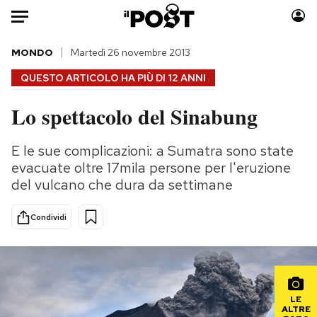
Auto
MONDO
Martedì 26 novembre 2013
QUESTO ARTICOLO HA PIÙ DI
12 ANNI
HOME
Lo spettacolo del Sinabung
Italia
Moda
Mondo
Libri
E le sue complicazioni: a Sumatra sono state
Politica
Consumismi
evacuate oltre 17mila persone per l'eruzione
Tecnologia
Storie/Idee
del vulcano che dura da settimane
Internet
Ok Boomer!
Condividi
Scienza
Media
Cultura
Europa
Economia
Altrecose
Sport
Mondiali calcio 2026
LE
ALTRE