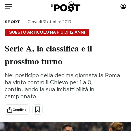
Auto
SPORT
Giovedì 31 ottobre 2013
QUESTO ARTICOLO HA PIÙ DI
12 ANNI
HOME
Serie A, la classifica e il
Italia
Moda
prossimo turno
Mondo
Libri
Politica
Consumismi
Nel posticipo della decima giornata la Roma
Tecnologia
Storie/Idee
ha vinto contro il Chievo per 1 a 0,
Internet
Ok Boomer!
continuando la sua imbattibilità in
Scienza
Media
campionato
Cultura
Europa
Economia
Altrecose
Condividi
Sport
Mondiali calcio 2026