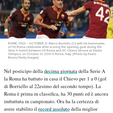
PODCAST
NEWSLETTER
I MIEI PREFERITI
ROME, ITALY – OCTOBER 31: Marco Borriello (C) with his teammates
of AS Roma celebrates after scoring the opening goal during the
Serie A match between AS Roma and AC Chievo Verona at Stadio
Olimpico on October 31, 2013 in Rome, Italy. (Photo by Paolo
Bruno/Getty Images)
SHOP
Nel posticipo della
decima giornata
della Serie A
CALENDARIO
la Roma ha battuto in casa il Chievo per 1 a 0 (gol
di Borriello al 22esimo del secondo tempo). La
Roma è prima in classifica, ha 30 punti ed è ancora
AREA PERSONALE
imbattuta in campionato. Ora ha la certezza di
Area Personale
avere stabilito il
record assoluto
della miglior
Newsletter