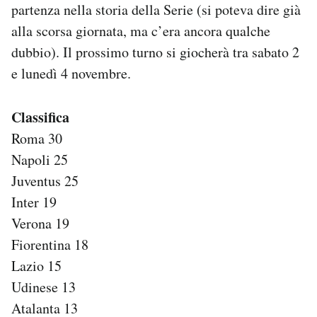
partenza nella storia della Serie (si poteva dire già
Notifiche mobile
alla scorsa giornata, ma c’era ancora qualche
Regala il Post
Hai bisogno di aiuto?
dubbio). Il prossimo turno si giocherà tra sabato 2
Esci
e lunedì 4 novembre.
Classifica
Roma 30
Napoli 25
Juventus 25
Inter 19
Verona 19
Fiorentina 18
Lazio 15
Udinese 13
Atalanta 13