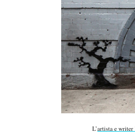
Notifiche mobile
Regala il Post
Hai bisogno di aiuto?
Esci
L’
artista e write