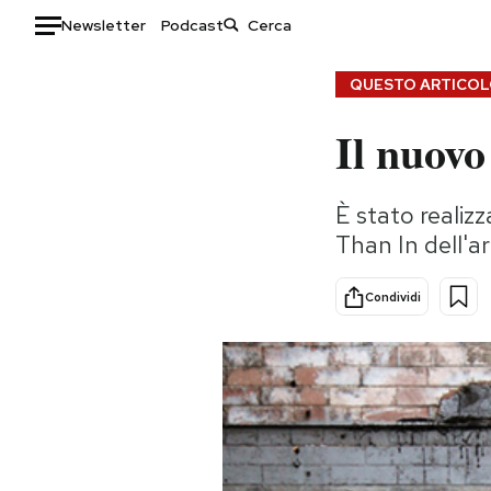
Newsletter
Podcast
Auto
QUESTO ARTICOLO
Il nuov
HOME
Italia
Moda
È stato realiz
Mondo
Libri
Than In dell'ar
Politica
Consumismi
Tecnologia
Storie/Idee
Condividi
Internet
Ok Boomer!
Scienza
Media
Cultura
Europa
Economia
Altrecose
Sport
Mondiali calcio 2026