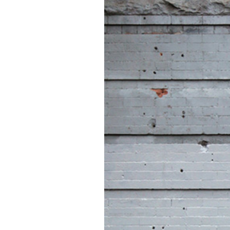
PODCAST
NEWSLETTER
I MIEI PREFERITI
SHOP
CALENDARIO
AREA PERSONALE
Area Personale
Newsletter