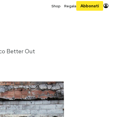
Abbonati
Shop
Regala
ico Better Out