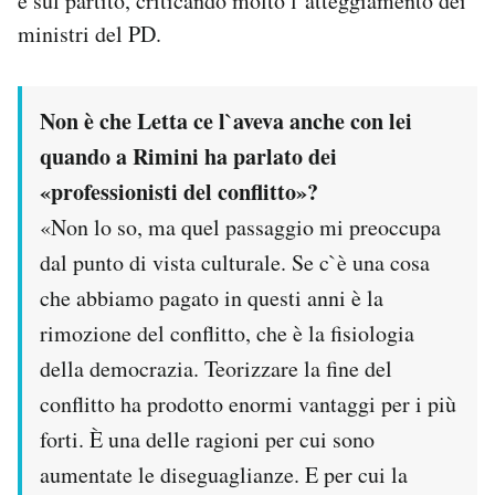
e sul partito, criticando molto l’atteggiamento dei
ministri del PD.
PODCAST
Non è che Letta ce l`aveva anche con lei
NEWSLETTER
quando a Rimini ha parlato dei
«professionisti del conflitto»?
I MIEI PREFERITI
«Non lo so, ma quel passaggio mi preoccupa
dal punto di vista culturale. Se c`è una cosa
SHOP
che abbiamo pagato in questi anni è la
rimozione del conflitto, che è la fisiologia
CALENDARIO
della democrazia. Teorizzare la fine del
conflitto ha prodotto enormi vantaggi per i più
AREA PERSONALE
forti. È una delle ragioni per cui sono
Area Personale
aumentate le diseguaglianze. E per cui la
Newsletter