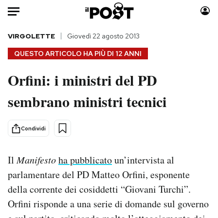
Auto
VIRGOLETTE
Giovedì 22 agosto 2013
QUESTO ARTICOLO HA PIÙ DI
12 ANNI
HOME
Orfini: i ministri del PD
Italia
Moda
sembrano ministri tecnici
Mondo
Libri
Politica
Consumismi
Tecnologia
Storie/Idee
Condividi
Internet
Ok Boomer!
Scienza
Media
Il
Manifesto
ha pubblicato
un’intervista al
Cultura
Europa
parlamentare del PD Matteo Orfini, esponente
Economia
Altrecose
della corrente dei cosiddetti “Giovani Turchi”.
Sport
Mondiali calcio 2026
Orfini risponde a una serie di domande sul governo