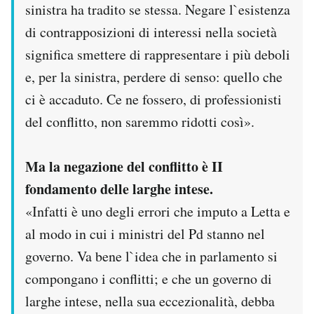
sinistra ha tradito se stessa. Negare l`esistenza
Notifiche mobile
di contrapposizioni di interessi nella società
Regala il Post
Hai bisogno di aiuto?
significa smettere di rappresentare i più deboli
Esci
e, per la sinistra, perdere di senso: quello che
ci è accaduto. Ce ne fossero, di professionisti
del conflitto, non saremmo ridotti così».
Ma la negazione del conflitto è II
fondamento delle larghe intese.
«Infatti è uno degli errori che imputo a Letta e
al modo in cui i ministri del Pd stanno nel
governo. Va bene l`idea che in parlamento si
compongano i conflitti; e che un governo di
larghe intese, nella sua eccezionalità, debba