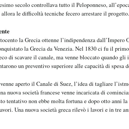
tesimo secolo controllava tutto il Peloponneso, all’epo
lora le difficoltà tecniche fecero arrestare il progetto
ente
ttocento la Grecia ottenne l’indipendenza dall’Impero 
onquistato la Grecia da Venezia. Nel 1830 ci fu il primo
co di scavare il canale, ma venne bloccato quando gli 
entarono un preventivo superiore alle capacità di spesa d
enne aperto il Canale di Suez, l’idea di tagliare l’istm
na nuova società francese venne incaricata di cominciar
o tentativo non ebbe molta fortuna e dopo otto anni la
vori. Una nuova società greca rilevò i lavori e in tre ann