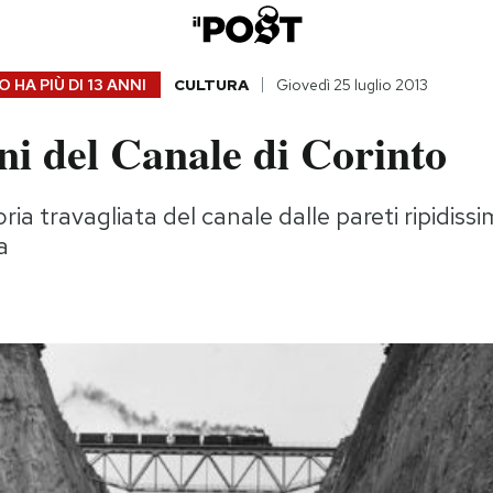
 HA PIÙ DI
13 ANNI
CULTURA
Giovedì 25 luglio 2013
ni del Canale di Corinto
oria travagliata del canale dalle pareti ripidiss
a