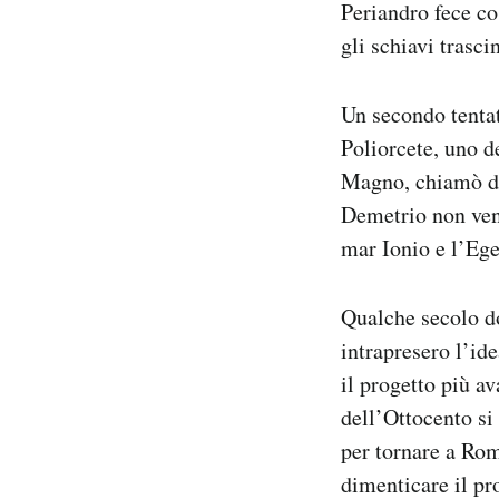
Periandro fece cos
gli schiavi trasci
Un secondo tentat
Poliorcete, uno d
Magno, chiamò dei
Demetrio non venn
mar Ionio e l’Eg
Qualche secolo do
intrapresero l’id
il progetto più av
dell’Ottocento si
per tornare a Rom
dimenticare il pr