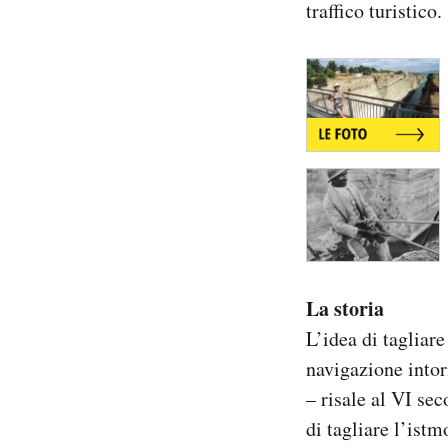
traffico turistico.
Notifiche mobile
Regala il Post
Hai bisogno di aiuto?
Esci
La storia
L’idea di tagliare
navigazione intor
– risale al VI se
di tagliare l’ist