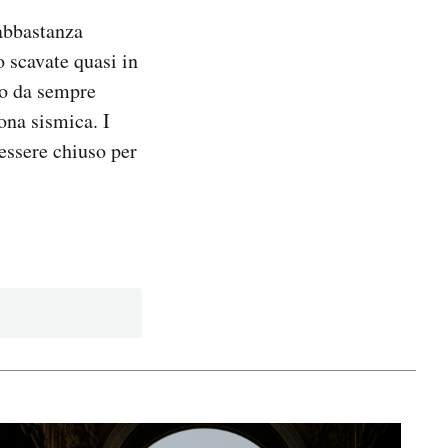
 abbastanza
o scavate quasi in
nno da sempre
ona sismica. I
 essere chiuso per