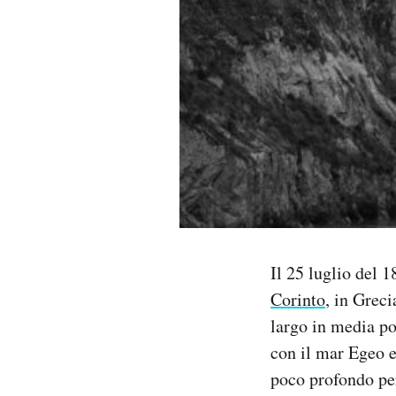
PODCAST
NEWSLETTER
I MIEI PREFERITI
SHOP
CALENDARIO
Il 25 luglio del 1
Corinto
, in Greci
largo in media po
AREA PERSONALE
con il mar Egeo e
Area Personale
poco profondo per
Newsletter