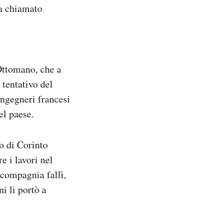
ca chiamato
.
Ottomano, che a
 tentativo del
ingegneri francesi
el paese.
o di Corinto
e i lavori nel
 compagnia fallì,
i li portò a