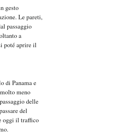
un gesto
azione. Le pareti,
 dal passaggio
Soltanto a
 poté aprire il
llo di Panama e
e molto meno
passaggio delle
 passare del
oggi il traffico
smo.