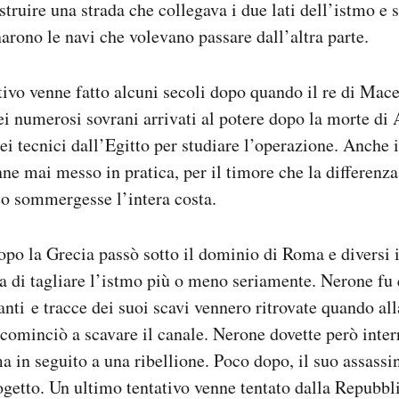
truire una strada che collegava i due lati dell’istmo e s
narono le navi che volevano passare dall’altra parte.
ivo venne fatto alcuni secoli dopo quando il re di Ma
ei numerosi sovrani arrivati al potere dopo la morte di
 tecnici dall’Egitto per studiare l’operazione. Anche il
e mai messo in pratica, per il timore che la differenza d
eo sommergesse l’intera costa.
po la Grecia passò sotto il dominio di Roma e diversi 
ea di tagliare l’istmo più o meno seriamente. Nerone fu
anti e tracce dei suoi scavi vennero ritrovate quando all
 cominciò a scavare il canale. Nerone dovette però inte
a in seguito a una ribellione. Poco dopo, il suo assassi
ogetto. Un ultimo tentativo venne tentato dalla Repubbl