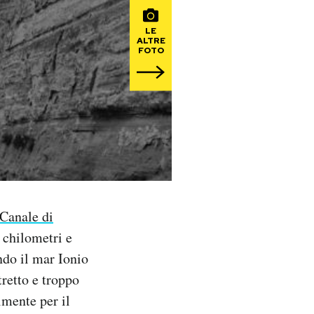
LE
ALTRE
FOTO
Canale di
 chilometri e
ndo il mar Ionio
retto e troppo
lmente per il