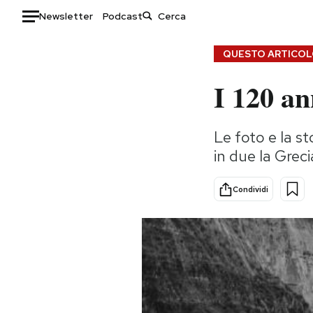
Newsletter
Podcast
Auto
QUESTO ARTICOLO
I 120 an
HOME
Italia
Moda
Le foto e la st
Mondo
Libri
in due la Greci
Politica
Consumismi
Tecnologia
Storie/Idee
Condividi
Internet
Ok Boomer!
Scienza
Media
Cultura
Europa
Economia
Altrecose
Sport
Mondiali calcio 2026