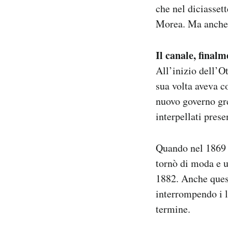
che nel diciasset
Morea. Ma anche al
Il canale, finalm
All’inizio dell’O
sua volta aveva c
nuovo governo gre
interpellati pres
Quando nel 1869 v
tornò di moda e u
1882. Anche quest
interrompendo i la
termine.