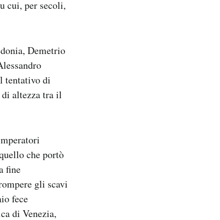
u cui, per secoli,
cedonia, Demetrio
 Alessandro
 tentativo di
i altezza tra il
imperatori
 quello che portò
a fine
rrompere gli scavi
nio fece
ica di Venezia,