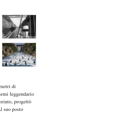
metri di
 semi leggendario
orinto, progettò
Al suo posto