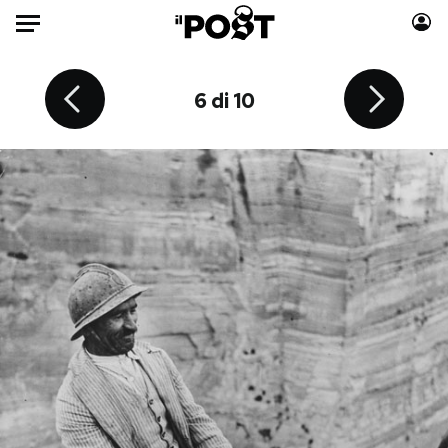
Auto
10 di 10
4 di 10
6 di 10
7 di 10
8 di 10
9 di 10
2 di 10
3 di 10
5 di 10
1 di 10
HOME
Italia
Moda
Mondo
Libri
Politica
Consumismi
Tecnologia
Storie/Idee
Internet
Ok Boomer!
Scienza
Media
Cultura
Europa
Economia
Altrecose
Sport
Mondiali calcio 2026