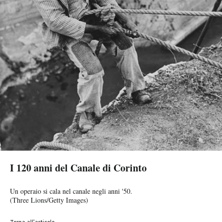
I 120 anni del Canale di Corinto
I 120 anni del Canale di Corinto
I 120 anni del Canale di Corinto
I 120 anni del Canale di Corinto
I 120 anni del Canale di Corinto
PODCAST
I 120 anni del Canale di Corinto
Un corridore attraversa un ponte sul canale durante una gara.
I 120 anni del Canale di Corinto
Operai al lavoro nel canale per rimuovere alcune rocce franate dalle
I partecipanti ad una gara di moto d'acqua attraversano il canale.
(Mike Hewitt/ALLSPORT)
Una replica di una nave antica attraversa il canale.
Una nave da guerra francese attraversa il canale.
sponde.
(LOUISA GOULIAMAKI/AFP/GettyImages)
(ARIS MESSINIS/AFP/Getty Images)
(VALERIE GACHE/AFP/Getty Images)
NEWSLETTER
Un rimorchiatore traina una nave più grande verso l'imboccatura del
(VALERIE GACHE/AFP/Getty Images)
Un treno a vapore passa sopra il canale nel 1950.
Torna all'articolo
canale in una foto degli anni '50.
(Three Lions/Getty Images)
Torna all'articolo
Torna all'articolo
Torna all'articolo
(Three Lions/Getty Images)
Torna all'articolo
I MIEI PREFERITI
I 120 anni del Canale di Corinto
Torna all'articolo
Torna all'articolo
Il canale nel 1947, poco dopo essere stato alla fine della Seconda guerra
SHOP
mondiale.
(Lions/Getty Images)
CALENDARIO
I 120 anni del Canale di Corinto
Torna all'articolo
I 120 anni del Canale di Corinto
Il canale visto da una nave in transito nel 1939.
AREA PERSONALE
(G. E. Wheeler/Fox Photos/Getty Images)
Un operaio si cala nel canale negli anni '50.
(Three Lions/Getty Images)
Area Personale
Torna all'articolo
Newsletter
Torna all'articolo