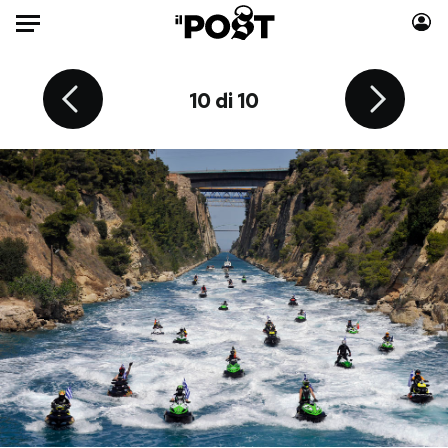
Auto
10 di 10
4 di 10
6 di 10
7 di 10
8 di 10
9 di 10
2 di 10
3 di 10
5 di 10
1 di 10
HOME
Italia
Moda
Mondo
Libri
Politica
Consumismi
Tecnologia
Storie/Idee
Internet
Ok Boomer!
Scienza
Media
Cultura
Europa
Economia
Altrecose
Sport
Mondiali calcio 2026