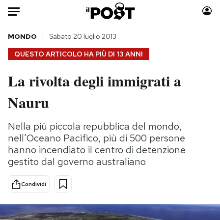
Auto
MONDO
Sabato 20 luglio 2013
QUESTO ARTICOLO HA PIÙ DI
13 ANNI
HOME
La rivolta degli immigrati a
Italia
Moda
Nauru
Mondo
Libri
Politica
Consumismi
Nella più piccola repubblica del mondo,
Tecnologia
Storie/Idee
nell'Oceano Pacifico, più di 500 persone
Internet
Ok Boomer!
hanno incendiato il centro di detenzione
Scienza
Media
gestito dal governo australiano
Cultura
Europa
Economia
Altrecose
Condividi
Sport
Mondiali calcio 2026