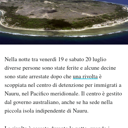
PODCAST
NEWSLETTER
I MIEI PREFERITI
Nella notte tra venerdì 19 e sabato 20 luglio
diverse persone sono state ferite e alcune decine
SHOP
sono state arrestate dopo che
una rivolta
è
scoppiata nel centro di detenzione per immigrati a
CALENDARIO
Nauru, nel Pacifico meridionale. Il centro è gestito
dal governo australiano, anche se ha sede nella
AREA PERSONALE
piccola isola indipendente di Nauru.
Area Personale
Newsletter