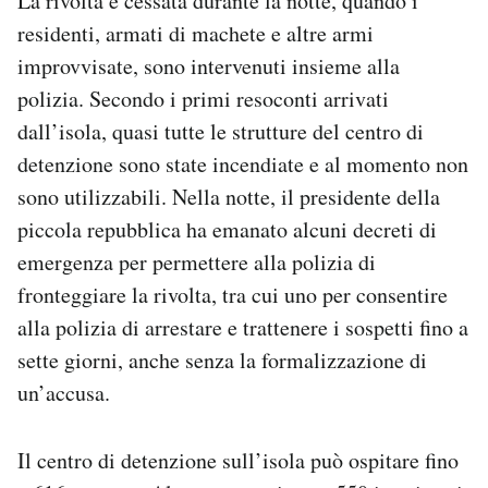
La rivolta è cessata durante la notte, quando i
Notifiche mobile
residenti, armati di machete e altre armi
Regala il Post
improvvisate, sono intervenuti insieme alla
Hai bisogno di aiuto?
polizia. Secondo i primi resoconti arrivati
Esci
dall’isola, quasi tutte le strutture del centro di
detenzione sono state incendiate e al momento non
sono utilizzabili. Nella notte, il presidente della
piccola repubblica ha emanato alcuni decreti di
emergenza per permettere alla polizia di
fronteggiare la rivolta, tra cui uno per consentire
alla polizia di arrestare e trattenere i sospetti fino a
sette giorni, anche senza la formalizzazione di
un’accusa.
Il centro di detenzione sull’isola può ospitare fino