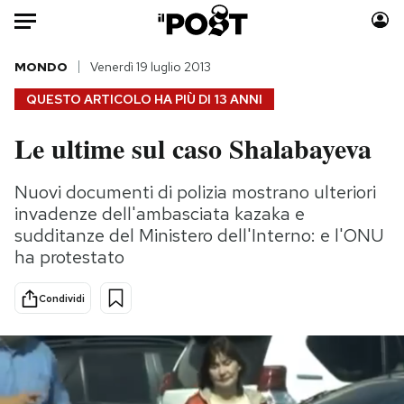
Auto
MONDO
Venerdì 19 luglio 2013
QUESTO ARTICOLO HA PIÙ DI
13 ANNI
HOME
Le ultime sul caso Shalabayeva
Italia
Moda
Mondo
Libri
Nuovi documenti di polizia mostrano ulteriori
Politica
Consumismi
invadenze dell'ambasciata kazaka e
Tecnologia
Storie/Idee
sudditanze del Ministero dell'Interno: e l'ONU
ha protestato
Internet
Ok Boomer!
Scienza
Media
Condividi
Cultura
Europa
Economia
Altrecose
Sport
Mondiali calcio 2026