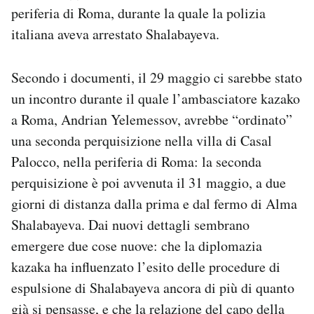
periferia di Roma, durante la quale la polizia
Notifiche mobile
Regala il Post
italiana aveva arrestato Shalabayeva.
Hai bisogno di aiuto?
Esci
Secondo i documenti, il 29 maggio ci sarebbe stato
un incontro durante il quale l’ambasciatore kazako
a Roma, Andrian Yelemessov, avrebbe “ordinato”
una seconda perquisizione nella villa di Casal
Palocco, nella periferia di Roma: la seconda
perquisizione è poi avvenuta il 31 maggio, a due
giorni di distanza dalla prima e dal fermo di Alma
Shalabayeva. Dai nuovi dettagli sembrano
emergere due cose nuove: che la diplomazia
kazaka ha influenzato l’esito delle procedure di
espulsione di Shalabayeva ancora di più di quanto
già si pensasse, e che la relazione del capo della