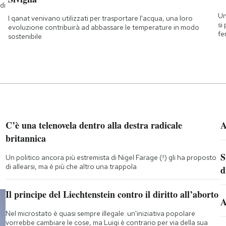
di
a
Un
I qanat venivano utilizzati per trasportare l'acqua, una loro
si
evoluzione contribuirà ad abbassare le temperature in modo
fe
sostenibile
C’è una telenovela dentro alla destra radicale
A
britannica
S
Un politico ancora più estremista di Nigel Farage (!) gli ha proposto
di allearsi, ma è più che altro una trappola
d
Il principe del Liechtenstein contro il diritto all’aborto
A
Nel microstato è quasi sempre illegale: un'iniziativa popolare
vorrebbe cambiare le cose, ma Luigi è contrario per via della sua