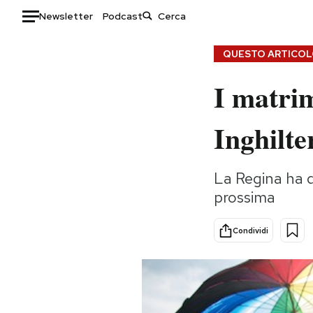
Newsletter
Podcast
Auto
QUESTO ARTICOLO
I matrim
HOME
Italia
Moda
Inghilte
Mondo
Libri
Politica
Consumismi
La Regina ha d
Tecnologia
Storie/Idee
prossima
Internet
Ok Boomer!
Scienza
Media
Condividi
Cultura
Europa
Economia
Altrecose
Sport
Mondiali calcio 2026