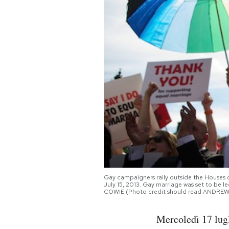
PODCAST
NEWSLETTER
I MIEI PREFERITI
SHOP
CALENDARIO
Gay campaigners rally outside the Houses 
July 15, 2013. Gay marriage was set to be 
AREA PERSONALE
COWIE (Photo credit should read ANDRE
Area Personale
Mercoledì 17 lugl
Newsletter