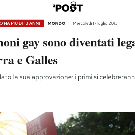
 HA PIÙ DI
13 ANNI
MONDO
Mercoledì 17 luglio 2013
oni gay sono diventati lega
rra e Galles
ato la sua approvazione: i primi si celebrerann