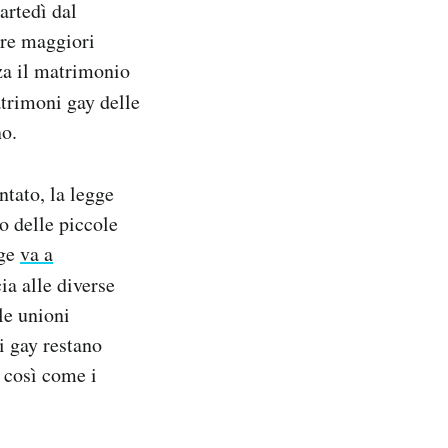
artedì dal
tre maggiori
zza il matrimonio
trimoni gay delle
no.
tato, la legge
o delle piccole
gge
va a
ia alle diverse
 le unioni
i gay restano
, così come i