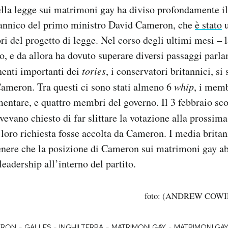
lla legge sui matrimoni gay ha diviso profondamente il
tannico del primo ministro David Cameron, che
è stato
u
ri del progetto di legge. Nel corso degli ultimi mesi – l
o, e da allora ha dovuto superare diversi passaggi parl
nenti importanti dei
tories
, i conservatori britannici, si
 Cameron. Tra questi ci sono stati almeno 6
whip
, i memb
entare, e quattro membri del governo. Il 3 febbraio sco
vevano chiesto di far slittare la votazione alla prossima
 loro richiesta fosse accolta da Cameron. I media brita
enere che la posizione di Cameron sui matrimoni gay ab
leadership all’interno del partito.
foto: (ANDREW COWIE
-
-
-
-
ERON
GALLES
INGHILTERRA
MATRIMONI GAY
MATRIMONI GA