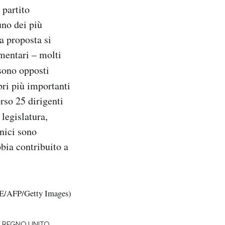
 partito
no dei più
a proposta si
amentari – molti
 sono opposti
ri più importanti
rso 25 dirigenti
 legislatura,
nnici sono
bia contribuito a
/AFP/Getty Images)
Y REGNO UNITO