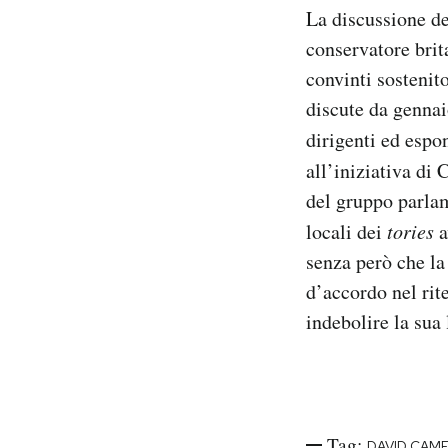
La discussione de
conservatore bri
convinti sostenito
discute da gennai
dirigenti ed espo
all’iniziativa di
del gruppo parlam
locali dei
tories
a
senza però che la
d’accordo nel rit
indebolire la sua 
Tag:
DAVID CAM