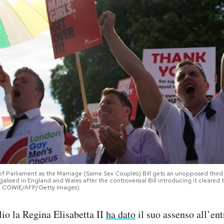
of Parliament as the Marriage (Same Sex Couples) Bill gets an unopposed third
legalised in England and Wales after the controversial Bill introducing it cle
W COWIE/AFP/Getty Images)
io la Regina Elisabetta II
ha dato
il suo assenso all’ent