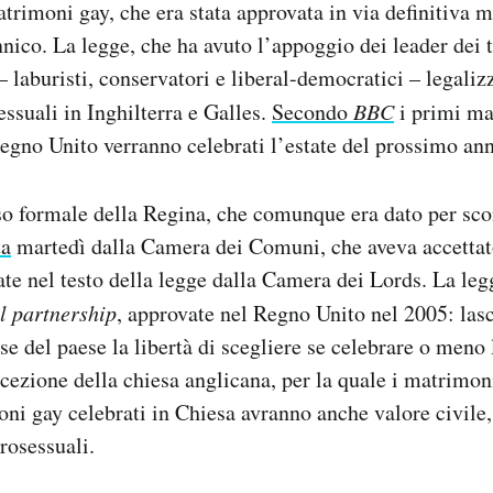
atrimoni gay, che era stata approvata in via definitiva m
nico. La legge, che ha avuto l’appoggio dei leader dei 
 – laburisti, conservatori e liberal-democratici – legali
ssuali in Inghilterra e Galles.
Secondo
BBC
i primi ma
egno Unito verranno celebrati l’estate del prossimo an
o formale della Regina, che comunque era dato per scon
ta
martedì dalla Camera dei Comuni, che aveva accettat
te nel testo della legge dalla Camera dei Lords. La le
il partnership
, approvate nel Regno Unito nel 2005: lasc
ose del paese la libertà di scegliere se celebrare o meno
cezione della chiesa anglicana, per la quale i matrimon
moni gay celebrati in Chiesa avranno anche valore civile
rosessuali.