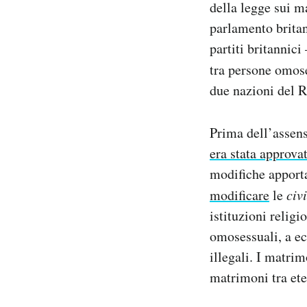
della legge sui m
Notifiche mobile
parlamento britan
Regala il Post
partiti britannici
Hai bisogno di aiuto?
Esci
tra persone omose
due nazioni del R
Prima dell’assens
era stata approva
modifiche apporta
modificare
le
civ
istituzioni religi
omosessuali, a ec
illegali. I matri
matrimoni tra ete