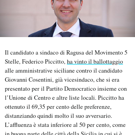
PODCAST
NEWSLETTER
Il candidato a sindaco di Ragusa del Movimento 5
I MIEI PREFERITI
Stelle, Federico Piccitto,
ha vinto il ballottaggio
alle amministrative siciliane contro il candidato
SHOP
Giovanni Cosentini, già vicesindaco, che si era
presentato per il Partito Democratico insieme con
CALENDARIO
l’Unione di Centro e altre liste locali. Piccitto ha
ottenuto il 69,35 per cento delle preferenze,
AREA PERSONALE
distanziando quindi molto il suo avversario.
L’affluenza è stata inferiore al 50 per cento, come
Area Personale
Newsletter
in buona parte delle città della Sicilia in cui si è