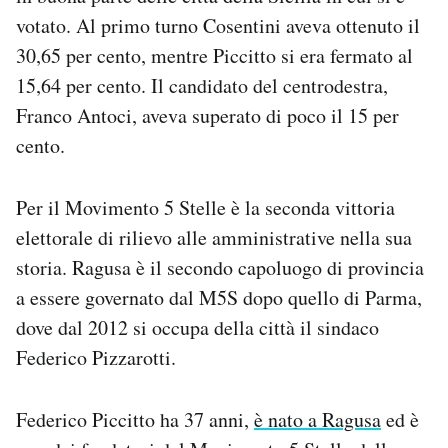
Notifiche mobile
votato. Al primo turno Cosentini aveva ottenuto il
Regala il Post
30,65 per cento, mentre Piccitto si era fermato al
Hai bisogno di aiuto?
15,64 per cento. Il candidato del centrodestra,
Esci
Franco Antoci, aveva superato di poco il 15 per
cento.
Per il Movimento 5 Stelle è la seconda vittoria
elettorale di rilievo alle amministrative nella sua
storia. Ragusa è il secondo capoluogo di provincia
a essere governato dal M5S dopo quello di Parma,
dove dal 2012 si occupa della città il sindaco
Federico Pizzarotti.
Federico Piccitto ha 37 anni,
è nato a Ragusa
ed è