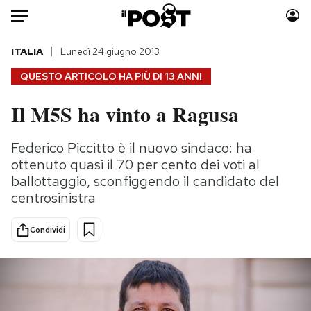
Auto
ITALIA
Lunedì 24 giugno 2013
QUESTO ARTICOLO HA PIÙ DI
13 ANNI
HOME
Il M5S ha vinto a Ragusa
Italia
Moda
Mondo
Libri
Federico Piccitto è il nuovo sindaco: ha
Politica
Consumismi
ottenuto quasi il 70 per cento dei voti al
Tecnologia
Storie/Idee
ballottaggio, sconfiggendo il candidato del
centrosinistra
Internet
Ok Boomer!
Scienza
Media
Condividi
Cultura
Europa
Economia
Altrecose
Sport
Mondiali calcio 2026